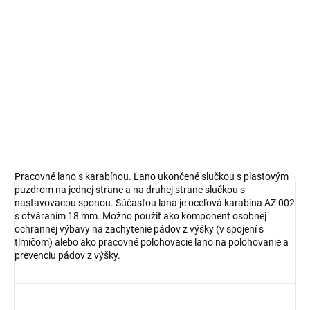
DETAILNÉ INFORMÁCIE
OPÝTAŤ SA
STRÁŽIŤ
Pracovné lano s karabínou. Lano ukončené slučkou s plastovým
puzdrom na jednej strane a na druhej strane slučkou s
nastavovacou sponou. Súčasťou lana je oceľová karabína AZ 002
s otváraním 18 mm. Možno použiť ako komponent osobnej
ochrannej výbavy na zachytenie pádov z výšky (v spojení s
tlmičom) alebo ako pracovné polohovacie lano na polohovanie a
prevenciu pádov z výšky.