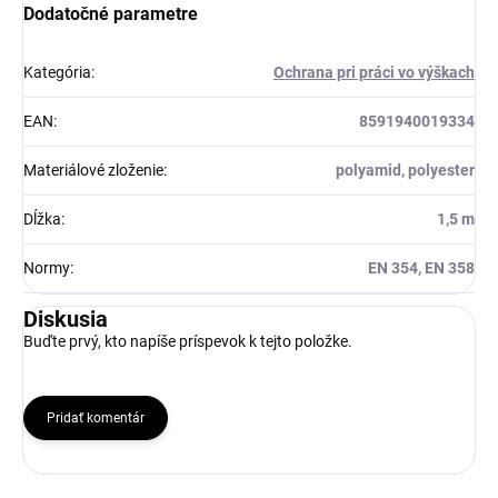
Dodatočné parametre
Kategória
:
Ochrana pri práci vo výškach
EAN
:
8591940019334
Materiálové zloženie
:
polyamid, polyester
Dĺžka
:
1,5 m
Normy
:
EN 354, EN 358
Diskusia
Buďte prvý, kto napíše príspevok k tejto položke.
Pridať komentár