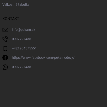
Veľkostná tabuľka
KONTAKT
info
@
pekam.sk
0902727435
+421904575551
https://www.facebook.com/pekamodevy/
0902727435