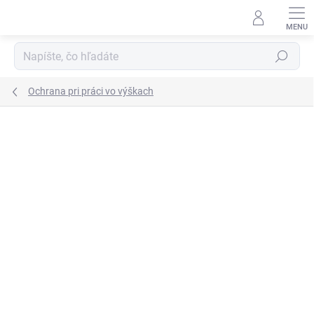
Prejsť
na
obsah
Hľadať
Ochrana pri práci vo výškach
Neohodnotené
Podrobnosti hodnotenia