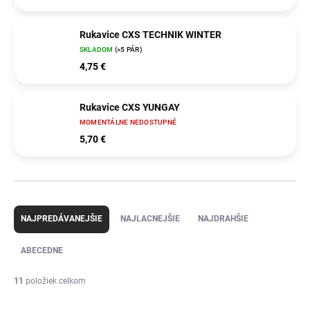
Rukavice CXS TECHNIK WINTER
SKLADOM
(>5 PÁR)
4,75 €
Rukavice CXS YUNGAY
MOMENTÁLNE NEDOSTUPNÉ
5,70 €
R
a
NAJPREDÁVANEJŠIE
NAJLACNEJŠIE
NAJDRAHŠIE
d
e
ABECEDNE
n
i
11
položiek celkom
e
p