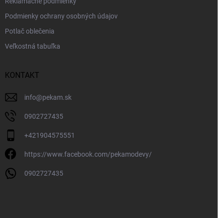
Reklamačné podmienky
Podmienky ochrany osobných údajov
Potlač oblečenia
Veľkostná tabuľka
KONTAKT
info
@
pekam.sk
0902727435
+421904575551
https://www.facebook.com/pekamodevy/
0902727435