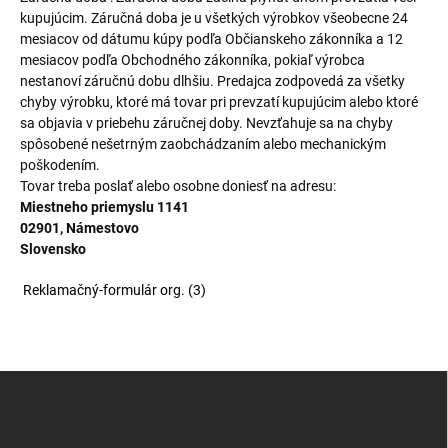
kupujúcim. Záručná doba je u všetkých výrobkov všeobecne 24
mesiacov od dátumu kúpy podľa Občianskeho zákonníka a 12
mesiacov podľa Obchodného zákonníka, pokiaľ výrobca
nestanoví záručnú dobu dlhšiu. Predajca zodpovedá za všetky
chyby výrobku, ktoré má tovar pri prevzatí kupujúcim alebo ktoré
sa objavia v priebehu záručnej doby. Nevzťahuje sa na chyby
spôsobené nešetrným zaobchádzaním alebo mechanickým
poškodením.
Tovar treba poslať alebo osobne doniesť na adresu:
Miestneho priemyslu 1141
02901, Námestovo
Slovensko
Reklamačný-formulár org. (3)
Z
á
p
ä