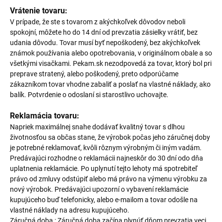
Vrátenie tovaru:
V prípade, že ste s tovarom z akýchkoľvek dôvodov neboli
spokojní, môžete ho do 14 dní od prevzatia zásielky vrátiť, bez
udania dôvodu. Tovar musí byť nepoškodený, bez akýchkoľvek
známok používania alebo opotrebovania, v originálnom obale a so
všetkými visačkami. Pekam.sk nezodpovedá za tovar, ktorý bol pri
preprave stratený, alebo poškodený, preto odporúčame
zákazníkom tovar vhodne zabaliť a poslať na vlastné náklady, ako
balík. Potvrdenie o odoslaní si starostlivo uchovajte.
Reklamácia tovaru:
Napriek maximálnej snahe dodávať kvalitný tovar s dlhou
životnosťou sa občas stane, že výrobok počas jeho záručnej doby
je potrebné reklamovať, kvôli rôznym výrobným či iným vadám.
Predávajúci rozhodne o reklamácii najneskôr do 30 dní odo dňa
uplatnenia reklamácie. Po uplynutí tejto lehoty má spotrebiteľ
právo od zmluvy odstúpiť alebo má právo na výmenu výrobku za
nový výrobok. Predávajúci upozorní o vybavení reklamácie
kupujúceho buď telefonicky, alebo e-mailom a tovar odošle na
vlastné náklady na adresu kupujúceho.
Záručná doba : Záručná doba začína plynúť dňom prevzatia veci