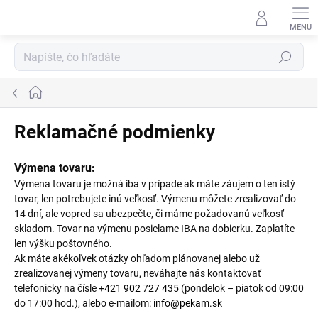
Prejsť
na
obsah
Hľadať
Domov
Reklamačné podmienky
Výmena tovaru:
Výmena tovaru je možná iba v prípade ak máte záujem o ten istý
tovar, len potrebujete inú veľkosť. Výmenu môžete zrealizovať do
14 dní, ale vopred sa ubezpečte, či máme požadovanú veľkosť
skladom. Tovar na výmenu posielame IBA na dobierku. Zaplatíte
len výšku poštovného.
Ak máte akékoľvek otázky ohľadom plánovanej alebo už
zrealizovanej výmeny tovaru, neváhajte nás kontaktovať
telefonicky na čísle
+421 902 727 435
(pondelok – piatok od 09:00
do 17:00 hod.), alebo e-mailom:
info@pekam.sk