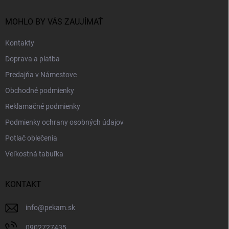
t
i
MOHLO BY VÁS ZAUJÍMAŤ
e
Kontakty
Doprava a platba
Predajňa v Námestove
Obchodné podmienky
Reklamačné podmienky
Podmienky ochrany osobných údajov
Potlač oblečenia
Veľkostná tabuľka
KONTAKT
info
@
pekam.sk
0902727435