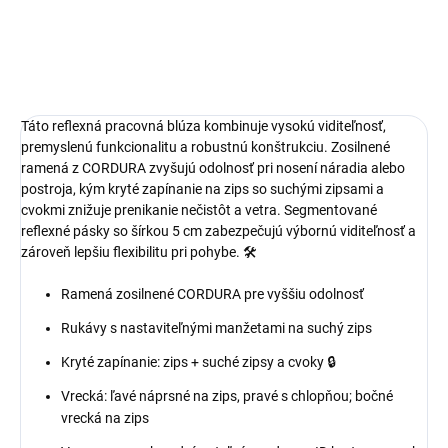
Táto reflexná pracovná blúza kombinuje vysokú viditeľnosť,
premyslenú funkcionalitu a robustnú konštrukciu. Zosilnené
ramená z CORDURA zvyšujú odolnosť pri nosení náradia alebo
postroja, kým kryté zapínanie na zips so suchými zipsami a
cvokmi znižuje prenikanie nečistôt a vetra. Segmentované
reflexné pásky so šírkou 5 cm zabezpečujú výbornú viditeľnosť a
zároveň lepšiu flexibilitu pri pohybe. 🛠️
Ramená zosilnené CORDURA pre vyššiu odolnosť
Rukávy s nastaviteľnými manžetami na suchý zips
Kryté zapínanie: zips + suché zipsy a cvoky 🔒
Vrecká: ľavé náprsné na zips, pravé s chlopňou; bočné
vrecká na zips