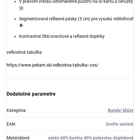
V pravom vrecku odnímateľné puzdro na ID kartu a ceruzky
🆔
Segmentované reflexné pásky (5 cm) pre vysokú viditeľnosť
🌟
Kontrastné žlté/oranžové a reflexné doplnky
veľkostná tabuľka:
https://www.pekam.sk/velkostna-tabulka--cxs/
Dodatočné parametre
Kategória
:
Bundy/ blúzy
EAN
:
Zvoľte variant
Materiálové
satén 60% bavlna 40% polyester, doplnkový