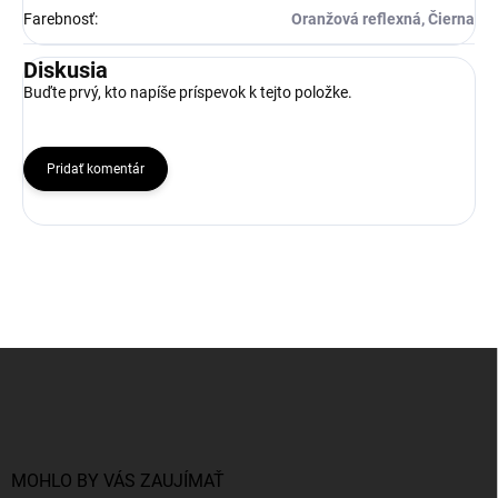
Farebnosť
:
Oranžová reflexná, Čierna
Diskusia
Buďte prvý, kto napíše príspevok k tejto položke.
Pridať komentár
Z
á
p
ä
t
i
MOHLO BY VÁS ZAUJÍMAŤ