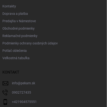
e
Kontakty
Doprava a platba
Predajňa v Námestove
Obchodné podmienky
Reklamačné podmienky
Podmienky ochrany osobných údajov
Potlač oblečenia
Veľkostná tabuľka
KONTAKT
info
@
pekam.sk
0902727435
+421904575551