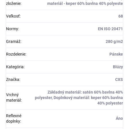
zloženie
:
materiál - keper 60% bavlna 40% polyeste
Veľkosť
:
68
Normy
:
EN ISO 20471
Gramáž
:
280 g/m2
Rozdelenie
:
Pánske
Kategória
:
Blúzy
Značka
:
CXS
Základný materiál: satén 60% bavlna 40%
Vrchný
polyester, Doplnkový materiál: keper 60% bavlna
materiál
:
40% polyester
Reflexné
Áno
doplnky
: