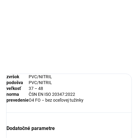
DETAILNÉ INFORMÁCIE
OPÝTAŤ SA
STRÁŽIŤ
zvršok
PVC/NITRIL
podošva
PVC/NITRIL
veľkosť
37 – 48
norma
ČSN EN ISO 20347:2022
prevedenie
O4 FO – bez oceľovej tužinky
Dodatočné parametre