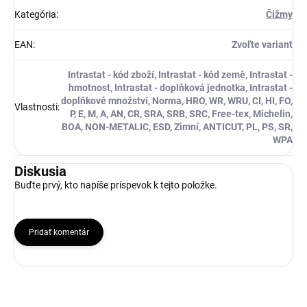
Kategória
:
Čižmy
EAN
:
Zvoľte variant
Intrastat - kód zboží, Intrastat - kód země, Intrastat -
hmotnost, Intrastat - doplňková jednotka, Intrastat -
doplňkové množství, Norma, HRO, WR, WRU, CI, HI, FO,
Vlastnosti
:
P, E, M, A, AN, CR, SRA, SRB, SRC, Free-tex, Michelin,
BOA, NON-METALIC, ESD, Zimní, ANTICUT, PL, PS, SR,
WPA
Diskusia
Buďte prvý, kto napíše príspevok k tejto položke.
Pridať komentár