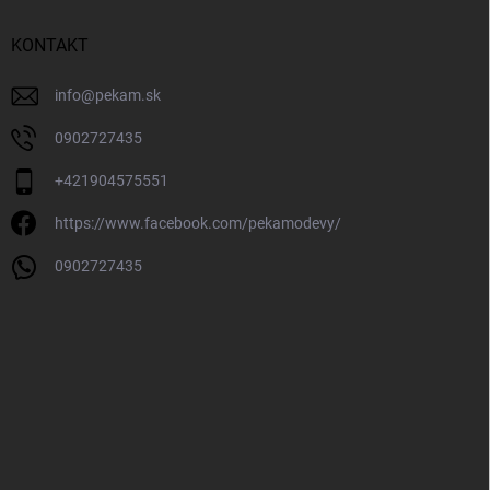
KONTAKT
info
@
pekam.sk
0902727435
+421904575551
https://www.facebook.com/pekamodevy/
0902727435