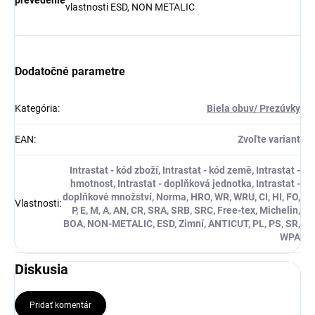
prevedenie
vlastnosti ESD, NON METALIC
Dodatočné parametre
Kategória
:
Biela obuv/ Prezúvky
EAN
:
Zvoľte variant
Intrastat - kód zboží, Intrastat - kód země, Intrastat -
hmotnost, Intrastat - doplňková jednotka, Intrastat -
doplňkové množství, Norma, HRO, WR, WRU, CI, HI, FO,
Vlastnosti
:
P, E, M, A, AN, CR, SRA, SRB, SRC, Free-tex, Michelin,
BOA, NON-METALIC, ESD, Zimní, ANTICUT, PL, PS, SR,
WPA
Diskusia
Pridať komentár