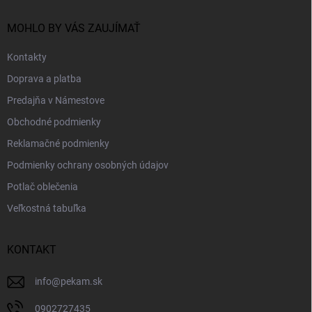
t
i
MOHLO BY VÁS ZAUJÍMAŤ
e
Kontakty
Doprava a platba
Predajňa v Námestove
Obchodné podmienky
Reklamačné podmienky
Podmienky ochrany osobných údajov
Potlač oblečenia
Veľkostná tabuľka
KONTAKT
info
@
pekam.sk
0902727435