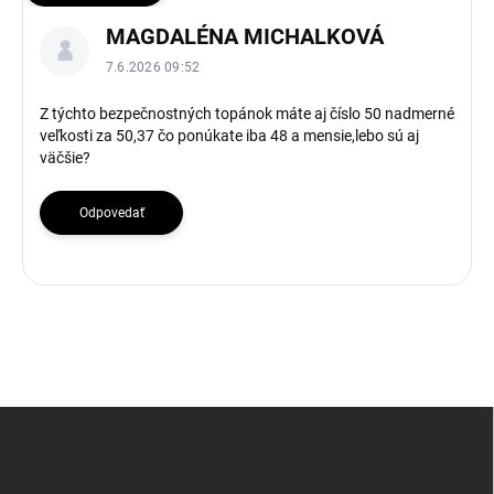
V
MAGDALÉNA MICHALKOVÁ
ý
p
7.6.2026 09:52
i
s
Z týchto bezpečnostných topánok máte aj číslo 50 nadmerné
veľkosti za 50,37 čo ponúkate iba 48 a mensie,lebo sú aj
d
väčšie?
i
s
k
Odpovedať
u
s
i
í
Z
á
p
ä