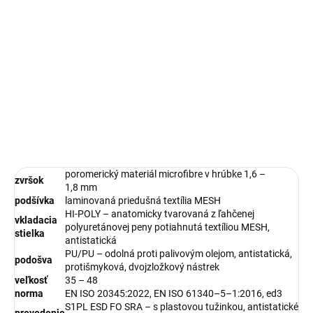
DETAILNÉ INFORMÁCIE
OPÝTAŤ SA
STRÁŽIŤ
poromerický materiál microfibre v hrúbke 1,6 –
zvršok
1,8 mm
podšívka
laminovaná priedušná textília MESH
HI-POLY – anatomicky tvarovaná z ľahčenej
vkladacia
polyuretánovej peny potiahnutá textíliou MESH,
stielka
antistatická
PU/PU – odolná proti palivovým olejom, antistatická,
podošva
protišmyková, dvojzložkový nástrek
veľkosť
35 – 48
norma
EN ISO 20345:2022, EN ISO 61340–5–1:2016, ed3
S1PL ESD FO SRA – s plastovou tužinkou, antistatické