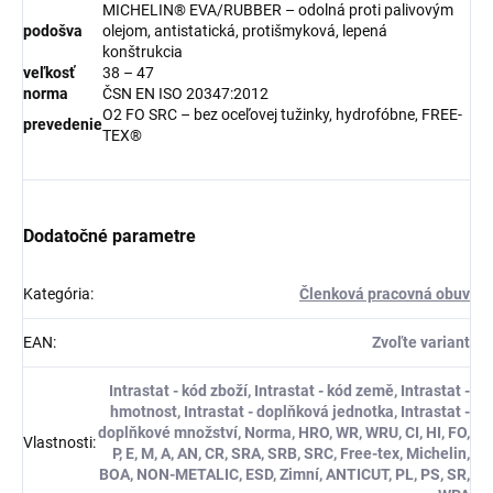
MICHELIN® EVA/RUBBER – odolná proti palivovým
podošva
olejom, antistatická, protišmyková, lepená
konštrukcia
veľkosť
38 – 47
norma
ČSN EN ISO 20347:2012
O2 FO SRC – bez oceľovej tužinky, hydrofóbne, FREE-
prevedenie
TEX®
Dodatočné parametre
Kategória
:
Členková pracovná obuv
EAN
:
Zvoľte variant
Intrastat - kód zboží, Intrastat - kód země, Intrastat -
hmotnost, Intrastat - doplňková jednotka, Intrastat -
doplňkové množství, Norma, HRO, WR, WRU, CI, HI, FO,
Vlastnosti
:
P, E, M, A, AN, CR, SRA, SRB, SRC, Free-tex, Michelin,
BOA, NON-METALIC, ESD, Zimní, ANTICUT, PL, PS, SR,