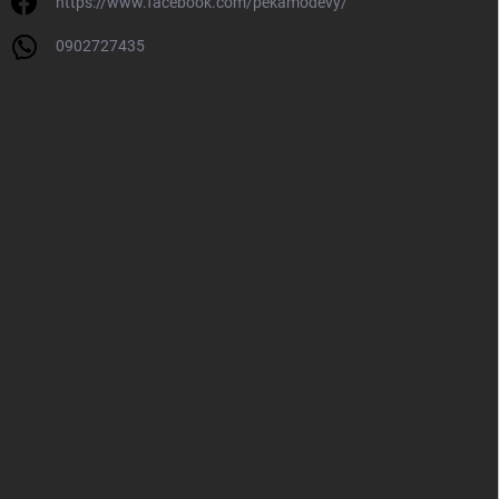
https://www.facebook.com/pekamodevy/
0902727435