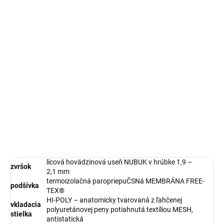
−
+
Pridať do košíka
DETAILNÉ INFORMÁCIE
OPÝTAŤ SA
STRÁŽIŤ
lícová hovädzinová useň NUBUK v hrúbke 1,9 –
zvršok
2,1 mm
termoizolačná paropriepuČSNá MEMBRÁNA FREE-
podšívka
TEX®
HI-POLY – anatomicky tvarovaná z ľahčenej
vkladacia
polyuretánovej peny potiahnutá textíliou MESH,
stielka
antistatická