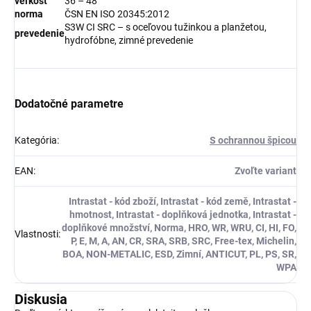
veľkosť
36 – 48
norma
ČSN EN ISO 20345:2012
S3W CI SRC – s oceľovou tužinkou a planžetou,
prevedenie
hydrofóbne, zimné prevedenie
Dodatočné parametre
Kategória
:
S ochrannou špicou
EAN
:
Zvoľte variant
Intrastat - kód zboží, Intrastat - kód země, Intrastat -
hmotnost, Intrastat - doplňková jednotka, Intrastat -
doplňkové množství, Norma, HRO, WR, WRU, CI, HI, FO,
Vlastnosti
:
P, E, M, A, AN, CR, SRA, SRB, SRC, Free-tex, Michelin,
BOA, NON-METALIC, ESD, Zimní, ANTICUT, PL, PS, SR,
WPA
Diskusia