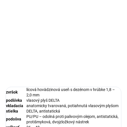
−
+
Pridať do košíka
DETAILNÉ INFORMÁCIE
OPÝTAŤ SA
STRÁŽIŤ
lícová hovädzinová useň s dezénom v hrúbke 1,8 –
zvršok
2,0 mm
podšívka
vlasový plyš DELTA
vkladacia
anatomicky tvarovaná, potiahnutá vlasovým plyšom
stielka
DELTA, antistatická
PU/PU – odolná proti palivovým olejom, antistatická,
podošva
protišmyková, dvojzložkový nástrek