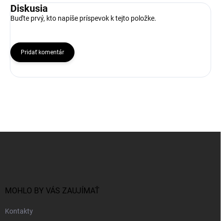
Diskusia
Buďte prvý, kto napíše príspevok k tejto položke.
Pridať komentár
Z
á
p
ä
t
i
MOHLO BY VÁS ZAUJÍMAŤ
e
Kontakty