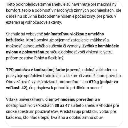
Tieto poloholeňové zimné snehule sú navrhnuté pre maximálny
komfort, teplo a odolnosť v náročných zimných podmienkach. Ide
o ideálnu obuv na každodenné nosenie počas zimy, pre prácu v
exteriéri aj voľnočasové aktivity.
Snehule sú vybavené
odnímateľnou vložkou z umelého
kožušteka
, ktorá poskytuje príjemné zateplenie, mäkkosť a
možnosť jednoduchého sušenia či výmeny.
Zvršok z kombinácie
nylonu a polyuretánu
zaručuje odolnosť voči vlhkosti a vetru,
pričom zostáva ľahký a flexibilný.
TPR podošva v kontrastnej farbe
je pevná, odolná voči oderu a
poskytuje spoľahlivú trakciu aj na klzkom či zasneženom povrchu.
Obuv zároveň vyniká nízkou hmotnosťou – iba
670 g (polpár vo
veľkosti 42)
, čo prispieva k pohodliu pri dlhšom nosení.
Vďaka univerzálnemu
čierno-hnedému prevedeniu
a
dostupnosti vo veľkostiach
38 až 47
sú tieto snehule vhodné pre
široké spektrum používateľov. Predstavujú praktickú voľbu pre
každého, kto hľadá teplú, kvalitnú a odolnú zimnú obuv.