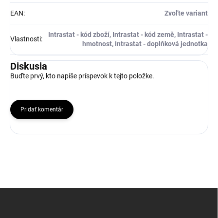
EAN
:
Zvoľte variant
Intrastat - kód zboží, Intrastat - kód země, Intrastat -
Vlastnosti
:
hmotnost, Intrastat - doplňková jednotka
Diskusia
Buďte prvý, kto napíše príspevok k tejto položke.
Pridať komentár
Z
á
p