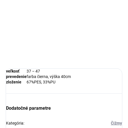
DETAILNÉ INFORMÁCIE
OPÝTAŤ SA
STRÁŽIŤ
veľkosť
37 – 47
prevedenie
farba čierna, výška 40cm
zloženie
67%PES, 33%PU
Dodatočné parametre
Kategória
:
Čižmy