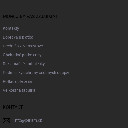
ä
t
i
MOHLO BY VÁS ZAUJÍMAŤ
e
Kontakty
Doprava a platba
Predajňa v Námestove
Obchodné podmienky
Reklamačné podmienky
Podmienky ochrany osobných údajov
Potlač oblečenia
Veľkostná tabuľka
KONTAKT
info
@
pekam.sk