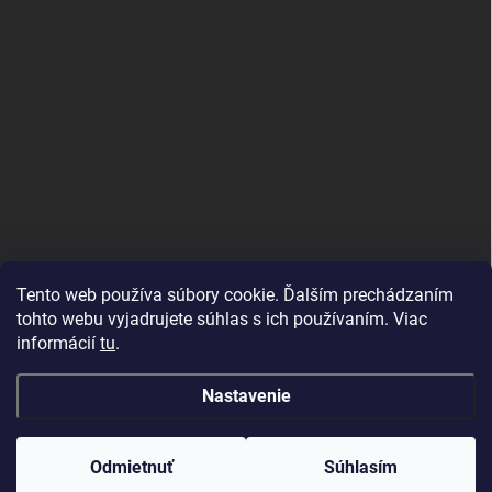
PRIJÍMAME ONLINE PLATBY
Tento web používa súbory cookie. Ďalším prechádzaním
tohto webu vyjadrujete súhlas s ich používaním. Viac
informácií
tu
.
Nastavenie
Copyright 2026
PeKaM
. Všetky práva vyhradené.
Odmietnuť
Súhlasím