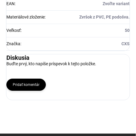
EAN
:
Zvoľte variant
Materiálové zloženie
:
Zvršok z PVC, PE podošva.
Veľkosť
:
50
Značka
:
CXS
Diskusia
Buďte prvý, kto napíše príspevok k tejto položke.
Pridať komentár