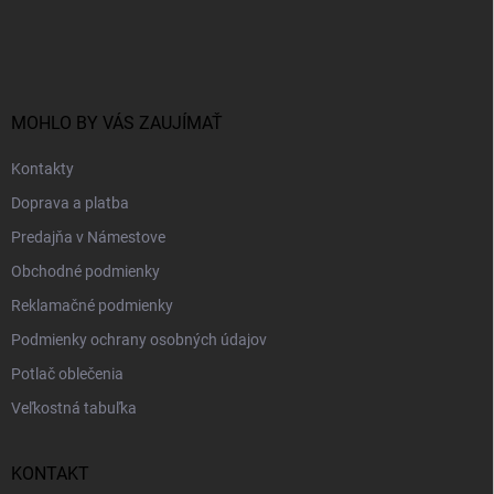
Z
á
p
ä
t
i
MOHLO BY VÁS ZAUJÍMAŤ
e
Kontakty
Doprava a platba
Predajňa v Námestove
Obchodné podmienky
Reklamačné podmienky
Podmienky ochrany osobných údajov
Potlač oblečenia
Veľkostná tabuľka
KONTAKT