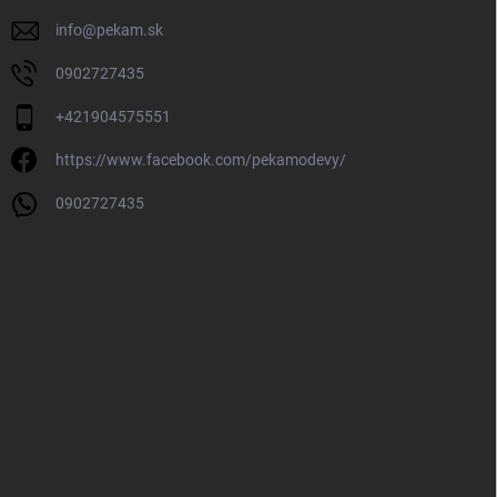
info
@
pekam.sk
0902727435
+421904575551
https://www.facebook.com/pekamodevy/
0902727435