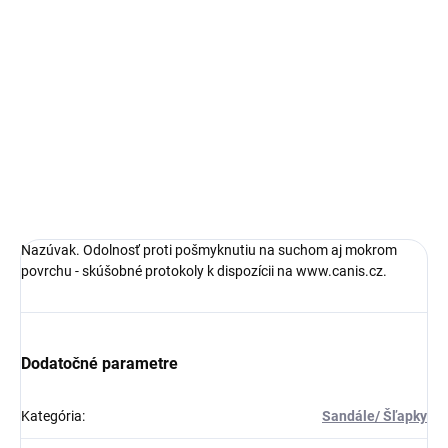
DETAILNÉ INFORMÁCIE
OPÝTAŤ SA
STRÁŽIŤ
Nazúvak. Odolnosť proti pošmyknutiu na suchom aj mokrom
povrchu - skúšobné protokoly k dispozícii na www.canis.cz.
Dodatočné parametre
Kategória
:
Sandále/ Šľapky