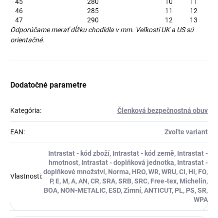
45
280
10
11
46
285
11
12
47
290
12
13
Odporúčame merať dĺžku chodidla v mm. Veľkosti UK a US sú
orientačné.
Dodatočné parametre
Kategória
:
Členková bezpečnostná obuv
EAN
:
Zvoľte variant
Intrastat - kód zboží, Intrastat - kód země, Intrastat -
hmotnost, Intrastat - doplňková jednotka, Intrastat -
doplňkové množství, Norma, HRO, WR, WRU, CI, HI, FO,
Vlastnosti
:
P, E, M, A, AN, CR, SRA, SRB, SRC, Free-tex, Michelin,
BOA, NON-METALIC, ESD, Zimní, ANTICUT, PL, PS, SR,
WPA