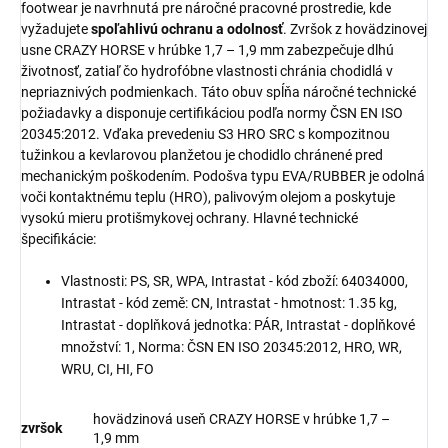
footwear je navrhnutá pre náročné pracovné prostredie, kde
vyžadujete
spoľahlivú ochranu a odolnosť
. Zvršok z hovädzinovej
usne CRAZY HORSE v hrúbke 1,7 – 1,9 mm zabezpečuje dlhú
životnosť, zatiaľ čo hydrofóbne vlastnosti chránia chodidlá v
nepriaznivých podmienkach. Táto obuv spĺňa náročné technické
požiadavky a disponuje certifikáciou podľa normy ČSN EN ISO
20345:2012. Vďaka prevedeniu S3 HRO SRC s kompozitnou
tužinkou a kevlarovou planžetou je chodidlo chránené pred
mechanickým poškodením. Podošva typu EVA/RUBBER je odolná
voči kontaktnému teplu (HRO), palivovým olejom a poskytuje
vysokú mieru protišmykovej ochrany. Hlavné technické
špecifikácie:
Vlastnosti: PS, SR, WPA, Intrastat - kód zboží: 64034000,
Intrastat - kód země: CN, Intrastat - hmotnost: 1.35 kg,
Intrastat - doplňková jednotka: PÁR, Intrastat - doplňkové
množství: 1, Norma: ČSN EN ISO 20345:2012, HRO, WR,
WRU, CI, HI, FO
hovädzinová useň CRAZY HORSE v hrúbke 1,7 –
zvršok
1,9 mm