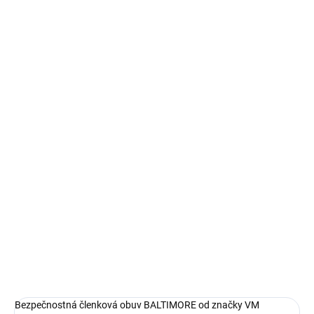
MÔŽEME DORUČIŤ DO:
ZVOĽTE VARIANT
−
+
Pridať do košíka
Bezpečnostná členková obuv BALTIMORE od VM footwear
poskytuje spoľahlivú ochranu vďaka zvršku z usne, kompozitnej
tužinke a kevlarovej planžete v prevedení S3.
DETAILNÉ INFORMÁCIE
OPÝTAŤ SA
STRÁŽIŤ
Bezpečnostná členková obuv BALTIMORE od značky VM