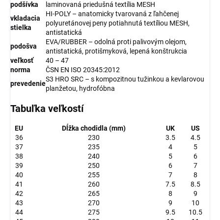
podšívka
laminovaná priedušná textília MESH
HI-POLY – anatomicky tvarovaná z ľahčenej
vkladacia
polyuretánovej peny potiahnutá textíliou MESH,
stielka
antistatická
EVA/RUBBER – odolná proti palivovým olejom,
podošva
antistatická, protišmyková, lepená konštrukcia
veľkosť
40 – 47
norma
ČSN EN ISO 20345:2012
S3 HRO SRC – s kompozitnou tužinkou a kevlarovou
prevedenie
planžetou, hydrofóbna
Tabuľka veľkostí
EU
Dĺžka chodidla (mm)
UK
US
36
230
3.5
4.5
37
235
4
5
38
240
5
6
39
250
6
7
40
255
7
8
41
260
7.5
8.5
42
265
8
9
43
270
9
10
44
275
9.5
10.5