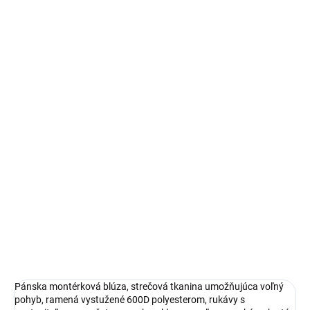
VEĽKOSŤ
MÔŽEME DORUČIŤ DO:
ZVOĽTE VARIANT
−
+
Pridať do košíka
DETAILNÉ INFORMÁCIE
OPÝTAŤ SA
STRÁŽIŤ
Pánska montérková blúza, strečová tkanina umožňujúca voľný
pohyb, ramená vystužené 600D polyesterom, rukávy s