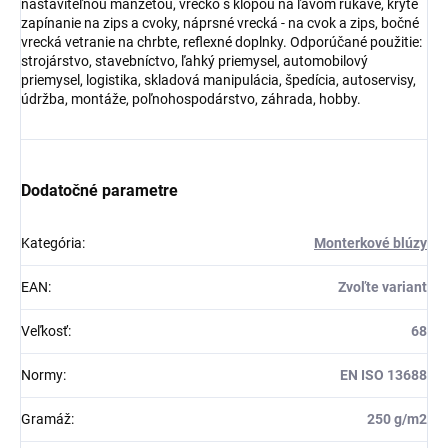
nastaviteľnou manžetou, vrecko s klopou na ľavom rukáve, kryté
zapínanie na zips a cvoky, náprsné vrecká - na cvok a zips, bočné
vrecká vetranie na chrbte, reflexné doplnky. Odporúčané použitie:
strojárstvo, stavebníctvo, ľahký priemysel, automobilový
priemysel, logistika, skladová manipulácia, špedícia, autoservisy,
údržba, montáže, poľnohospodárstvo, záhrada, hobby.
Dodatočné parametre
Kategória
:
Monterkové blúzy
EAN
:
Zvoľte variant
Veľkosť
:
68
Normy
:
EN ISO 13688
Gramáž
:
250 g/m2