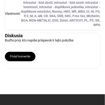
Intrastat - kód zboží, Intrastat - kód země, Intrastat -
hmotnost, Intrastat - doplňková jednotka, Intrastat -
doplňkové množství, Norma, HRO, WR, WRU, CI, HI, FO,
Vlastnosti
:
P, E, M, A, AN, CR, SRA, SRB, SRC, Free-tex, Michelin,
BOA, NON-METALIC, ESD, Zimní, ANTICUT, PL, PS, SR,
WPA
Diskusia
Buďte prvý, kto napíše príspevok k tejto položke.
Pridať komentár
Z
á