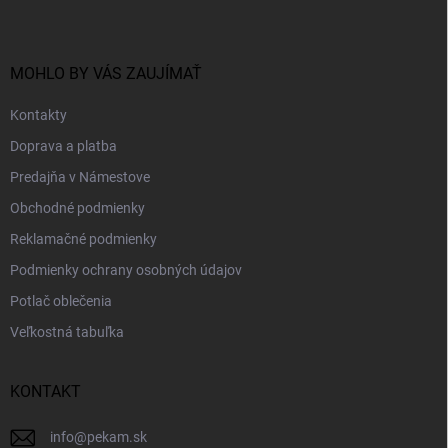
p
ä
t
i
MOHLO BY VÁS ZAUJÍMAŤ
e
Kontakty
Doprava a platba
Predajňa v Námestove
Obchodné podmienky
Reklamačné podmienky
Podmienky ochrany osobných údajov
Potlač oblečenia
Veľkostná tabuľka
KONTAKT
info
@
pekam.sk