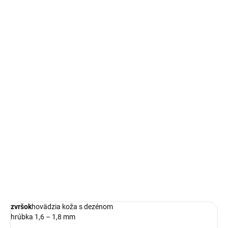
−
+
Pridať do košíka
Bezpečnostná členková obuv BOLTON od VM footwear s
ochrannou špicou a planžetou. Odolná hovädzia koža, priedušná
podšívka a podrážka odolná teplotám do 300 °C.
DETAILNÉ INFORMÁCIE
OPÝTAŤ SA
STRÁŽIŤ
zvršok
hovädzia koža s dezénom
hrúbka 1,6 – 1,8 mm