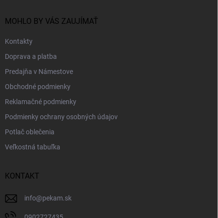
ä
t
i
MOHLO BY VÁS ZAUJÍMAŤ
e
Kontakty
Doprava a platba
Predajňa v Námestove
Obchodné podmienky
Reklamačné podmienky
Podmienky ochrany osobných údajov
Potlač oblečenia
Veľkostná tabuľka
KONTAKT
info
@
pekam.sk
0902727435