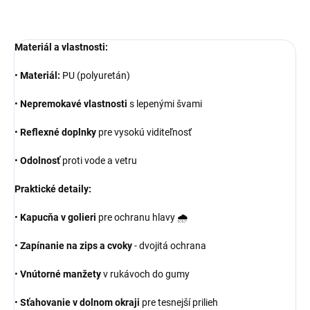
Materiál a vlastnosti:
•
Materiál:
PU (polyuretán)
•
Nepremokavé vlastnosti
s lepenými švami
•
Reflexné doplnky
pre vysokú viditeľnosť
•
Odolnosť
proti vode a vetru
Praktické detaily:
•
Kapucňa v golieri
pre ochranu hlavy 🌧️
•
Zapínanie na zips a cvoky
- dvojitá ochrana
•
Vnútorné manžety
v rukávoch do gumy
•
Sťahovanie v dolnom okraji
pre tesnejší prilieh