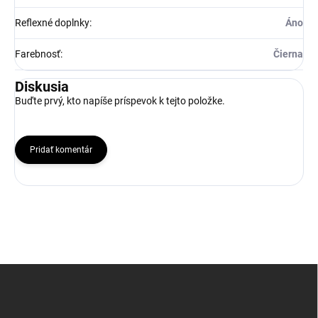
Reflexné doplnky
:
Áno
Farebnosť
:
Čierna
Diskusia
Buďte prvý, kto napíše príspevok k tejto položke.
Pridať komentár
Z
á
p