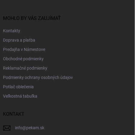
ä
t
i
MOHLO BY VÁS ZAUJÍMAŤ
e
Kontakty
Doprava a platba
Predajňa v Námestove
Obchodné podmienky
Reklamačné podmienky
Podmienky ochrany osobných údajov
Potlač oblečenia
Veľkostná tabuľka
KONTAKT
info
@
pekam.sk