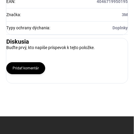
EAN
:
4046719950195
Značka
:
3M
Typy ochrany dýchania
:
Doplnky
Diskusia
Buďte prvý, kto napíše príspevok k tejto položke.
Pridať komentár
Z
á
p