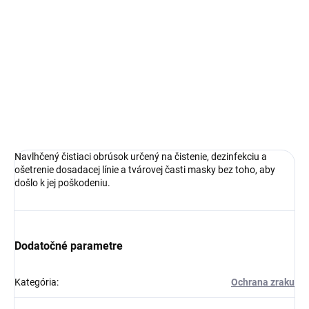
OPÝTAŤ SA
STRÁŽIŤ
Navlhčený čistiaci obrúsok určený na čistenie, dezinfekciu a
ošetrenie dosadacej línie a tvárovej časti masky bez toho, aby
došlo k jej poškodeniu.
Dodatočné parametre
Kategória
:
Ochrana zraku