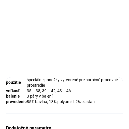
DETAILNÉ INFORMÁCIE
OPÝTAŤ SA
STRÁŽIŤ
špeciálne ponožky vytvorené pre náročné pracovné
použitie
prostredie
veľkosť
35 – 38, 39 – 42, 43 – 46
balenie
3 páry v balení
prevedenie
85% bavlna, 13% polyamid, 2% elastan
Dodatočné parametre