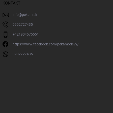
KONTAKT
info
@
pekam.sk
0902727435
+421904575551
https://www.facebook.com/pekamodevy/
0902727435