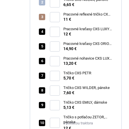
6,65 €
Pracovné reflexné tričko CXS
EXETER, pánske
11 €
Pracovné kraťasy CXS LUXY
TOMÁŠ, pánske
12 €
Pracovné kraťasy CXS ORION
DAVID, pánske
14,90 €
Pracovné nohavice CXS LUXY
JOSEF, pánske
13,20 €
Tričko CXS PETR
5,70 €
Tričko CXS WILDER, pánske
7,60 €
Tričko CXS EMILY, dámske
5,13 €
Tričko s potlačou ZETOR,
pánske
s potlačou traktora
12 €