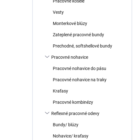
Pracovné košele
e
l
Vesty
Monterkové blúzy
Zateplené pracovné bundy
Prechodné, softshellové bundy
Pracovné nohavice
Pracovné nohavice do pásu
Pracovné nohavice na traky
Kraťasy
Pracovné kombinézy
Reflexné pracovné odevy
Bundy/ blúzy
Nohavice/ kraťasy