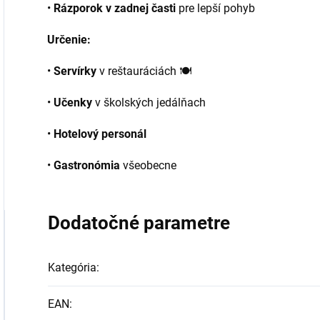
•
Rázporok v zadnej časti
pre lepší pohyb
Určenie:
•
Servírky
v reštauráciách 🍽️
•
Učenky
v školských jedálňach
•
Hotelový personál
•
Gastronómia
všeobecne
Dodatočné parametre
Kategória
:
EAN
: