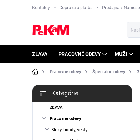
Prejsť
Kontakty
Doprava a platba
Predajňa v Námest
na
obsah
ZĽAVA
PRACOVNÉ ODEVY
MUŽI
Domov
Pracovné odevy
Špeciálne odevy
G
B
Kategórie
o
Preskočiť
č
kategórie
n
ZĽAVA
ý
Pracovné odevy
p
a
Blúzy, bundy, vesty
n