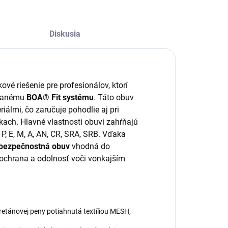
Diskusia
é riešenie pre profesionálov, ktorí
ovanému
BOA® Fit systému
. Táto obuv
álmi, čo zaručuje pohodlie aj pri
ch. Hlavné vlastnosti obuvi zahŕňajú
P, E, M, A, AN, CR, SRA, SRB. Vďaka
bezpečnostná obuv
vhodná do
 ochrana a odolnosť voči vonkajším
etánovej peny potiahnutá textíliou MESH,