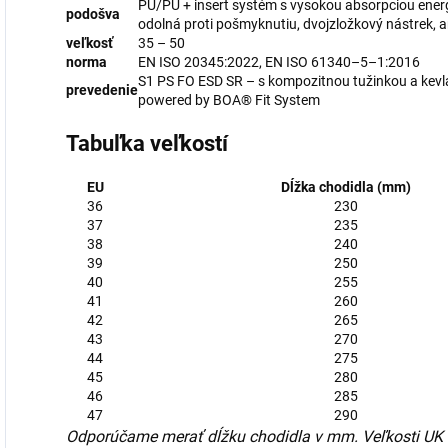
PU/PU + insert systém s vysokou absorpciou energi
podošva
odolná proti pošmyknutiu, dvojzložkový nástrek, a
veľkosť
35 – 50
norma
EN ISO 20345:2022, EN ISO 61340–5–1:2016
S1 PS FO ESD SR – s kompozitnou tužinkou a kevla
prevedenie
powered by BOA® Fit System
Tabuľka veľkostí
EU
Dĺžka chodidla (mm)
36
230
37
235
38
240
39
250
40
255
41
260
42
265
43
270
44
275
45
280
46
285
47
290
Odporúčame merať dĺžku chodidla v mm. Veľkosti UK a