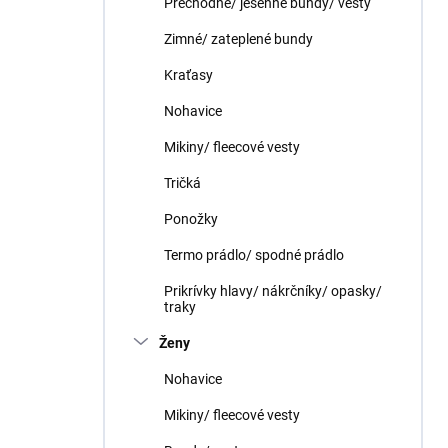
Prechodné/ jesenné bundy/ vesty
e
l
Zimné/ zateplené bundy
Kraťasy
Nohavice
Mikiny/ fleecové vesty
Tričká
Ponožky
Termo prádlo/ spodné prádlo
Prikrívky hlavy/ nákrčníky/ opasky/
traky
Ženy
Nohavice
Mikiny/ fleecové vesty