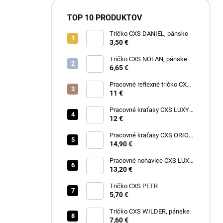
TOP 10 PRODUKTOV
Tričko CXS DANIEL, pánske
3,50 €
Tričko CXS NOLAN, pánske
6,65 €
Pracovné reflexné tričko CXS
EXETER, pánske
11 €
Pracovné kraťasy CXS LUXY
TOMÁŠ, pánske
12 €
Pracovné kraťasy CXS ORION
DAVID, pánske
14,90 €
Pracovné nohavice CXS LUXY
JOSEF, pánske
13,20 €
Tričko CXS PETR
5,70 €
Tričko CXS WILDER, pánske
7,60 €