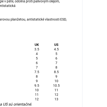
e v päte, odolná proti palivovým olejom,
ntistatická
rovou planžetou, antistatické vlastnosti ESD,
UK
US
3.5
4.5
4
5
5
6
6
7
7
8
7.5
8.5
8
9
9
10
9.5
10.5
10
11
11
12
12
13
 US sú orientačné.