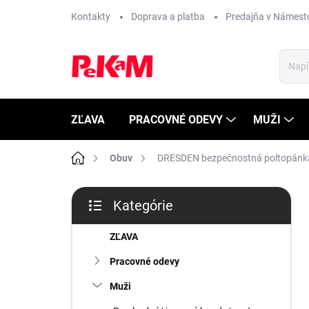
Prejsť
Kontakty
Doprava a platba
Predajňa v Námest
na
obsah
ZĽAVA
PRACOVNÉ ODEVY
MUŽI
Domov
Obuv
DRESDEN bezpečnostná poltopán
B
Kategórie
o
Preskočiť
č
kategórie
n
ZĽAVA
ý
Pracovné odevy
p
a
Muži
n