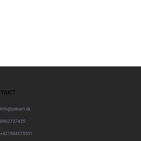
TAKT
info
@
pekam.sk
0902727435
+421904575551