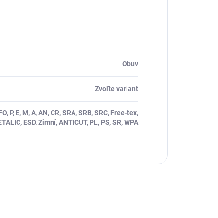
Obuv
Zvoľte variant
O, P, E, M, A, AN, CR, SRA, SRB, SRC, Free-tex,
TALIC, ESD, Zimní, ANTICUT, PL, PS, SR, WPA