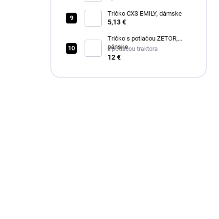
Tričko CXS EMILY, dámske
5,13 €
Tričko s potlačou ZETOR,
pánske
s potlačou traktora
12 €