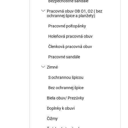
Bezpečnostné sandále
Pracovná obuv OB O1, O2 ( bez
ochrannej špice a planžety)
Pracovné poltopánky
Holeňová pracovná obuv
Členková pracovná obuv
Pracovné sandále
Zimné
S ochrannou špicou
Bez ochrannej špice
Biela obuv/ Prezúvky
Doplnky k obuvi
Čižmy