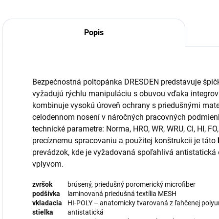
Popis
Bezpečnostná poltopánka DRESDEN predstavuje špičkov
vyžadujú rýchlu manipuláciu s obuvou vďaka integr
kombinuje vysokú úroveň ochrany s priedušnými materi
celodennom nosení v náročných pracovných podmienka
technické parametre: Norma, HRO, WR, WRU, CI, HI, FO, 
precíznemu spracovaniu a použitej konštrukcii je táto
prevádzok, kde je vyžadovaná spoľahlivá antistatická
vplyvom.
zvršok
brúsený, priedušný poromerický microfiber
podšívka
laminovaná priedušná textília MESH
vkladacia
HI-POLY – anatomicky tvarovaná z ľahčenej polyur
stielka
antistatická