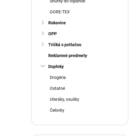
Šnúrky do topánok
GORE-TEX
Rukavice
OPP
Tričká s potlačou
Reklamné predmety
Doplnky
Drogéria
Ostatné
Uteráky, osušky
Čelovky