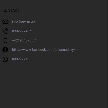
KONTAKT
info
@
pekam.sk
0902727435
+421904575551
https://www.facebook.com/pekamodevy/
0902727435