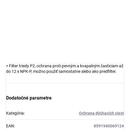
OPÝTAŤ SA
STRÁŽIŤ
> Filter triedy P2, ochrana proti pevným a kvapalným časticiam až
do 12 x NPK-P, možno použiť samostatne alebo ako predfilter.
Dodatočné parametre
Kategória
:
Ochrana dýchacích ciest
EAN
:
8591940069124