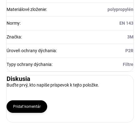
Materiálové zloženie
:
polypropylén
Normy
:
EN 143
Značka
:
3M
Úroveň ochrany dýchania
:
P2R
Typy ochrany dýchania
:
Filtre
Diskusia
Buďte prvý, kto napíše príspevok k tejto položke.
Pridať komentár