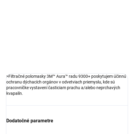
DETAILNÉ INFORMÁCIE
OPÝTAŤ SA
STRÁŽIŤ
>Filtračné polomasky 3M™ Aura™ radu 9300+ poskytujem účinnú
ochranu dýchacích orgánov v odvetviach priemyslu, kde sú
pracovníčke vystavení časticiam prachu a/alebo neprchavých
kvapalín.
Dodatočné parametre