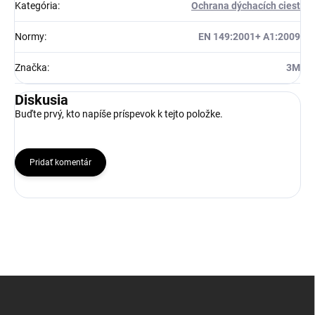
Kategória
:
Ochrana dýchacích ciest
Normy
:
EN 149:2001+ A1:2009
Značka
:
3M
Diskusia
Buďte prvý, kto napíše príspevok k tejto položke.
Pridať komentár
Z
á
p