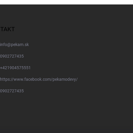
TAKT
info
@
pekam.sk
0902727435
+421904575551
https://www.facebook.com/pekamodevy/
0902727435