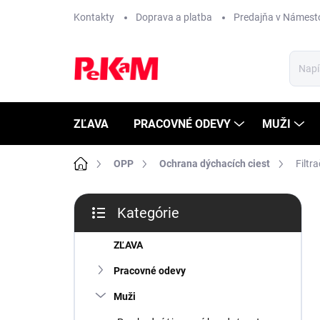
Prejsť
Kontakty
Doprava a platba
Predajňa v Námest
na
obsah
ZĽAVA
PRACOVNÉ ODEVY
MUŽI
Domov
OPP
Ochrana dýchacích ciest
Filt
B
Kategórie
o
Preskočiť
č
kategórie
n
ZĽAVA
ý
Pracovné odevy
p
a
Muži
n