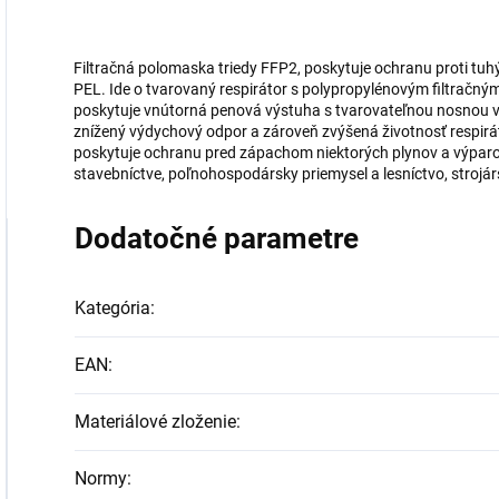
Filtračná polomaska triedy FFP2, poskytuje ochranu proti tuh
PEL. Ide o tvarovaný respirátor s polypropylénovým filtračn
poskytuje vnútorná penová výstuha s tvarovateľnou nosnou 
znížený výdychový odpor a zároveň zvýšená životnosť respirát
poskytuje ochranu pred zápachom niektorých plynov a výparov
stavebníctve, poľnohospodársky priemysel a lesníctvo, strojá
Dodatočné parametre
Kategória
:
EAN
:
Materiálové zloženie
:
Normy
: