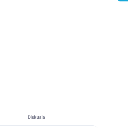
EME DORUČIŤ
8.2026
−
+
Pridať do košíka
ILNÉ INFORMÁCIE
OPÝTAŤ SA
STRÁŽIŤ
Diskusia