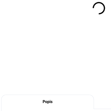
MÔŽ
DO:
12.
DETA
Popis