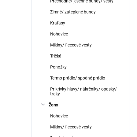
Prechodné/ jesenné bundy/ vesty
e
l
Zimné/ zateplené bundy
Kraťasy
Nohavice
Mikiny/ fleecové vesty
Tričká
Ponožky
Termo prádlo/ spodné prádlo
Prikrívky hlavy/ nákrčníky/ opasky/
traky
Ženy
Nohavice
Mikiny/ fleecové vesty