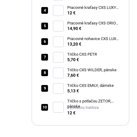
Pracovné kraťasy CXS LUXY
TOMÁŠ, pánske
12 €
Pracovné kraťasy CXS ORION
DAVID, pánske
14,90 €
Pracovné nohavice CXS LUXY
JOSEF, pánske
13,20 €
Tričko CXS PETR
5,70 €
Tričko CXS WILDER, pánske
7,60 €
Tričko CXS EMILY, dámske
5,13 €
Tričko s potlačou ZETOR,
pánske
s potlačou traktora
12 €