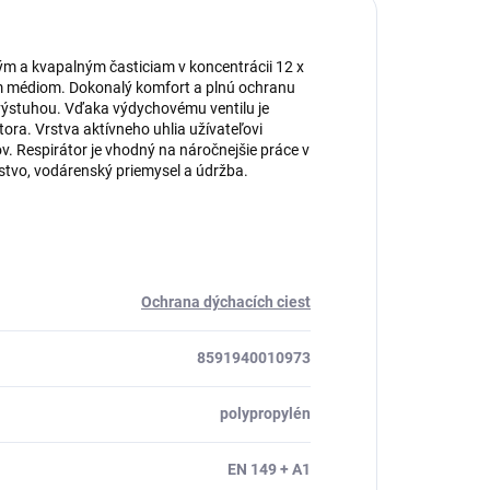
ým a kvapalným časticiam v koncentrácii 12 x
ým médiom. Dokonalý komfort a plnú ochranu
výstuhou. Vďaka výdychovému ventilu je
ora. Vrstva aktívneho uhlia užívateľovi
. Respirátor je vhodný na náročnejšie práce v
rstvo, vodárenský priemysel a údržba.
Ochrana dýchacích ciest
8591940010973
polypropylén
EN 149 + A1