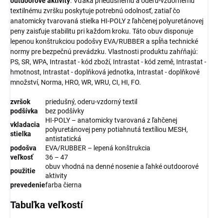
outdoorové aktivity
. Vďaka priedušnému a oderu-vzdornému
textilnému zvršku poskytuje potrebnú odolnosť, zatiaľ čo
anatomicky tvarovaná stielka HI-POLY z ľahčenej polyuretánovej
peny zaisťuje stabilitu pri každom kroku. Táto obuv disponuje
lepenou konštrukciou podošvy EVA/RUBBER a spĺňa technické
normy pre bezpečnú prevádzku. Vlastnosti produktu zahŕňajú:
PS, SR, WPA, Intrastat - kód zboží, Intrastat - kód země, Intrastat -
hmotnost, Intrastat - doplňková jednotka, Intrastat - doplňkové
množství, Norma, HRO, WR, WRU, CI, HI, FO.
zvršok
priedušný, oderu-vzdorný textil
podšívka
bez podšívky
HI-POLY – anatomicky tvarovaná z ľahčenej
vkladacia
polyuretánovej peny potiahnutá textíliou MESH,
stielka
antistatická
podošva
EVA/RUBBER – lepená konštrukcia
veľkosť
36 – 47
obuv vhodná na denné nosenie a ľahké outdoorové
použitie
aktivity
prevedenie
farba čierna
Tabuľka veľkostí