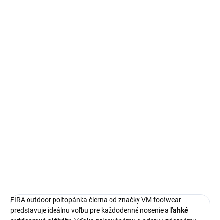
−
+
Pridať do košíka
Outdoor poltopánka FIRA od VM footwear je ideálna na ľahké
aktivity. Vďaka odolnému textilnému zvršku a stielke HI-POLY
poskytuje stabilitu za 35,79 EUR.
DETAILNÉ INFORMÁCIE
OPÝTAŤ SA
STRÁŽIŤ
FIRA outdoor poltopánka čierna od značky VM footwear
predstavuje ideálnu voľbu pre každodenné nosenie a
ľahké