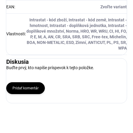
EAN
:
Zvoľte variant
Intrastat - kód zboží, Intrastat - kód země, Intrastat -
hmotnost, Intrastat - doplňková jednotka, Intrastat -
doplňkové množství, Norma, HRO, WR, WRU, CI, HI, FO,
Vlastnosti
:
P, E, M, A, AN, CR, SRA, SRB, SRC, Free-tex, Michelin,
BOA, NON-METALIC, ESD, Zimní, ANTICUT, PL, PS, SR,
WPA
Diskusia
Buďte prvý, kto napíše príspevok k tejto položke.
Pridať komentár