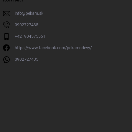
info
@
pekam.sk
0902727435
+421904575551
https://www.facebook.com/pekamodevy/
0902727435