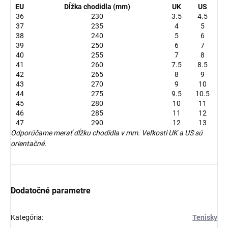
EU
Dĺžka chodidla (mm)
UK
US
36
230
3.5
4.5
37
235
4
5
38
240
5
6
39
250
6
7
40
255
7
8
41
260
7.5
8.5
42
265
8
9
43
270
9
10
44
275
9.5
10.5
45
280
10
11
46
285
11
12
47
290
12
13
Odporúčame merať dĺžku chodidla v mm. Veľkosti UK a US sú
orientačné.
Dodatočné parametre
Kategória
:
Tenisky