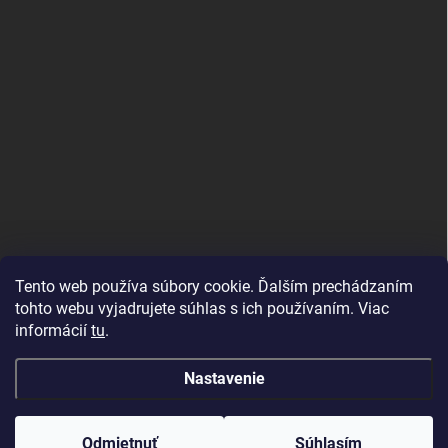
PRIJÍMAME ONLINE PLATBY
Tento web používa súbory cookie. Ďalším prechádzaním
tohto webu vyjadrujete súhlas s ich používaním. Viac
informácií
tu
.
Nastavenie
Copyright 2026
PeKaM
. Všetky práva vyhradené.
Odmietnuť
Súhlasím