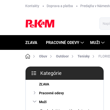
Prejsť
Kontakty
Doprava a platba
Predajňa v Námest
na
obsah
ZĽAVA
PRACOVNÉ ODEVY
MUŽI
Domov
Obuv
Outdoor
Tenisky
FLORID
B
Kategórie
o
Preskočiť
č
kategórie
n
ZĽAVA
ý
Pracovné odevy
p
a
Muži
n