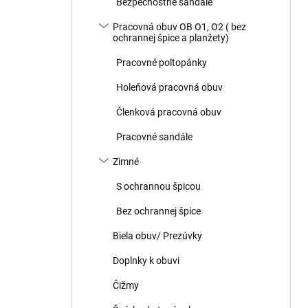
Bezpečnostné sandále
Pracovná obuv OB O1, O2 ( bez
ochrannej špice a planžety)
Pracovné poltopánky
Holeňová pracovná obuv
Členková pracovná obuv
Pracovné sandále
Zimné
S ochrannou špicou
Bez ochrannej špice
Biela obuv/ Prezúvky
Doplnky k obuvi
Čižmy