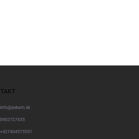
TAKT
info
@
pekam.sk
0902727435
+421904575551