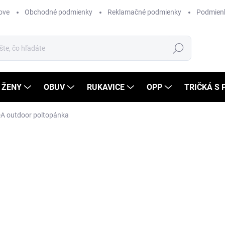
ove
Obchodné podmienky
Reklamačné podmienky
Podmienk
Hľadať
ŽENY
OBUV
RUKAVICE
OPP
TRIČKÁ S
A outdoor poltopánka
Neohodnotené
Podrobnosti hodnotenia
ZNAČKA
-10% S KÓDOM
VMLACNO
89
73,