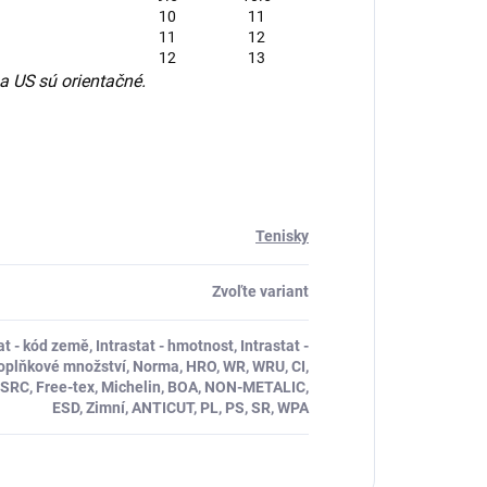
10
11
11
12
12
13
 US sú orientačné.
Tenisky
Zvoľte variant
tat - kód země, Intrastat - hmotnost, Intrastat -
doplňkové množství, Norma, HRO, WR, WRU, CI,
RB, SRC, Free-tex, Michelin, BOA, NON-METALIC,
ESD, Zimní, ANTICUT, PL, PS, SR, WPA