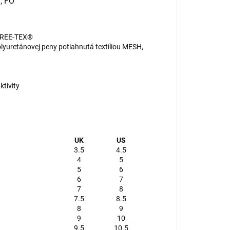
, FO
FREE-TEX®
lyuretánovej peny potiahnutá textíliou MESH,
tivity
UK
US
3.5
4.5
4
5
5
6
6
7
7
8
7.5
8.5
8
9
9
10
9.5
10.5