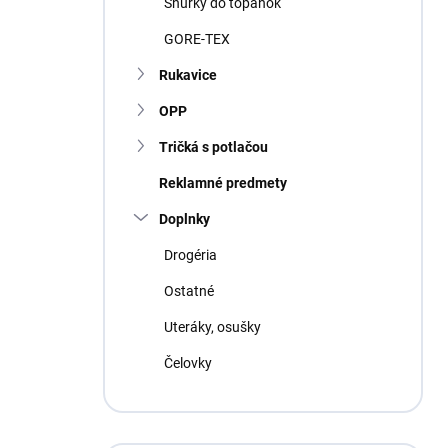
Šnúrky do topánok
GORE-TEX
Rukavice
OPP
Tričká s potlačou
Reklamné predmety
Doplnky
Drogéria
Ostatné
Uteráky, osušky
Čelovky