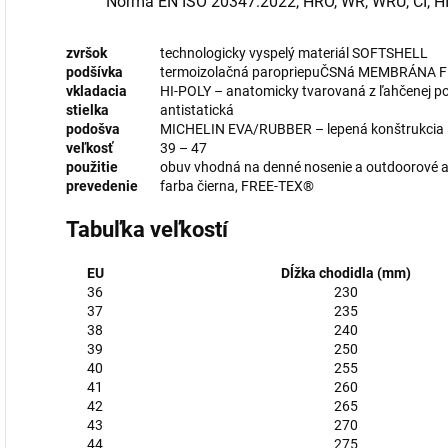
Norma EN ISO 20347:2022, HRO, WR, WRU, CI, HI
zvršok
technologicky vyspelý materiál SOFTSHELL
podšívka
termoizolačná paropriepuČSNá MEMBRÁNA 
vkladacia
HI-POLY – anatomicky tvarovaná z ľahčenej po
stielka
antistatická
podošva
MICHELIN EVA/RUBBER – lepená konštrukcia
veľkosť
39 – 47
použitie
obuv vhodná na denné nosenie a outdoorové ak
prevedenie
farba čierna, FREE-TEX®
Tabuľka veľkostí
EU
Dĺžka chodidla (mm)
36
230
37
235
38
240
39
250
40
255
41
260
42
265
43
270
44
275