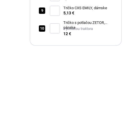
Tričko CXS EMILY, dámske
5,13 €
Tričko s potlačou ZETOR,
pánske
s potlačou traktora
12 €