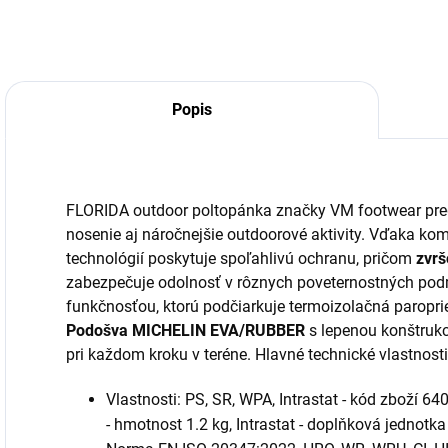
Popis
FLORIDA outdoor poltopánka značky VM footwear pred
nosenie aj náročnejšie outdoorové aktivity. Vďaka ko
technológií poskytuje spoľahlivú ochranu, pričom
zvr
zabezpečuje odolnosť v rôznych poveternostných pod
funkčnosťou, ktorú podčiarkuje termoizolačná paro
Podošva MICHELIN EVA/RUBBER
s lepenou konštrukci
pri každom kroku v teréne. Hlavné technické vlastnosti
Vlastnosti: PS, SR, WPA, Intrastat - kód zboží 64
- hmotnost 1.2 kg, Intrastat - doplňková jednotka