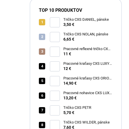
TOP 10 PRODUKTOV
Tričko CXS DANIEL, pánske
3,50 €
Tričko CXS NOLAN, pánske
6,65 €
Pracovné reflexné tričko CXS
EXETER, pánske
11 €
Pracovné kraťasy CXS LUXY
TOMÁŠ, pánske
12 €
Pracovné kraťasy CXS ORION
DAVID, pánske
14,90 €
Pracovné nohavice CXS LUXY
JOSEF, pánske
13,20 €
Tričko CXS PETR
5,70 €
Tričko CXS WILDER, pánske
7,60 €