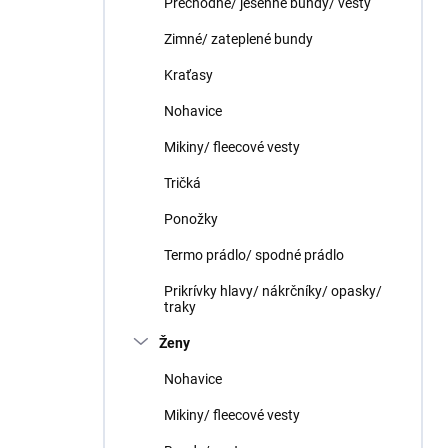
Prechodné/ jesenné bundy/ vesty
e
l
Zimné/ zateplené bundy
Kraťasy
Nohavice
Mikiny/ fleecové vesty
Tričká
Ponožky
Termo prádlo/ spodné prádlo
Prikrívky hlavy/ nákrčníky/ opasky/
traky
Ženy
Nohavice
Mikiny/ fleecové vesty