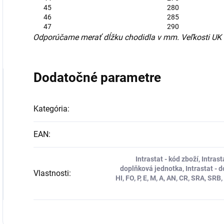
45
280
46
285
47
290
Odporúčame merať dĺžku chodidla v mm. Veľkosti UK a
Dodatočné parametre
Kategória
:
EAN
:
Intrastat - kód zboží, Intras
doplňková jednotka, Intrastat - 
Vlastnosti
:
HI, FO, P, E, M, A, AN, CR, SRA, S