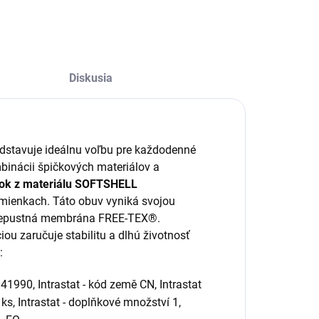
Diskusia
stavuje ideálnu voľbu pre každodenné
mbinácii špičkových materiálov a
šok z materiálu SOFTSHELL
mienkach. Táto obuv vyniká svojou
priepustná membrána FREE-TEX®.
ou zaručuje stabilitu a dlhú životnosť
:
041990, Intrastat - kód země CN, Intrastat
 ks, Intrastat - doplňkové množství 1,