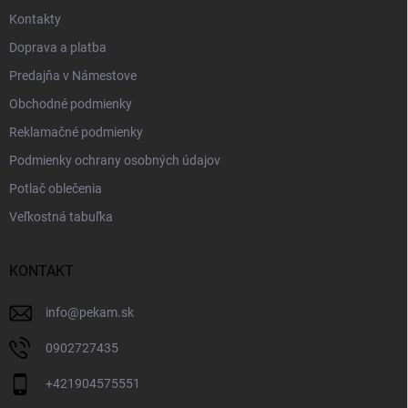
e
Kontakty
Doprava a platba
Predajňa v Námestove
Obchodné podmienky
Reklamačné podmienky
Podmienky ochrany osobných údajov
Potlač oblečenia
Veľkostná tabuľka
KONTAKT
info
@
pekam.sk
0902727435
+421904575551