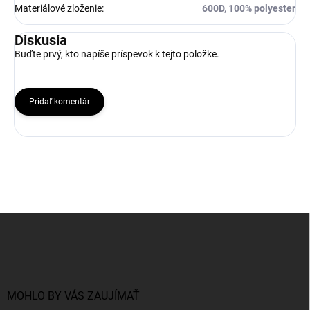
Materiálové zloženie
:
600D, 100% polyester
Diskusia
Buďte prvý, kto napíše príspevok k tejto položke.
Pridať komentár
Z
á
p
ä
t
i
MOHLO BY VÁS ZAUJÍMAŤ