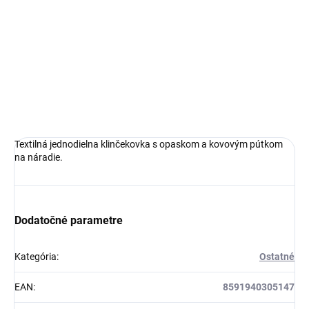
OPÝTAŤ SA
STRÁŽIŤ
Textilná jednodielna klinčekovka s opaskom a kovovým pútkom
na náradie.
Dodatočné parametre
Kategória
:
Ostatné
EAN
:
8591940305147