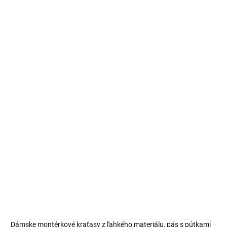
VEĽKOSŤ
MÔŽEME DORUČIŤ DO:
ZVOĽTE VARIANT
−
+
Pridať do košíka
DETAILNÉ INFORMÁCIE
OPÝTAŤ SA
STRÁŽIŤ
Dámske montérkové kraťasy z ľahkého materiálu, pás s pútkami