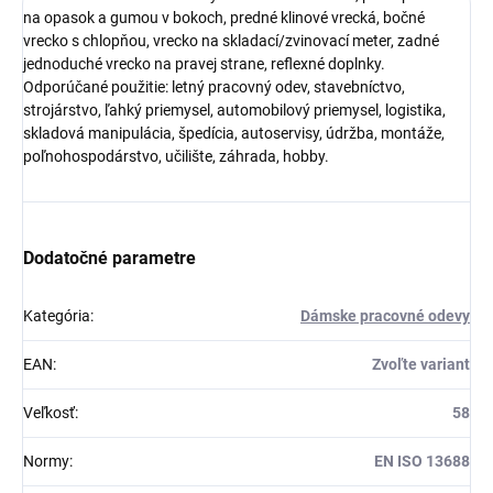
na opasok a gumou v bokoch, predné klinové vrecká, bočné
vrecko s chlopňou, vrecko na skladací/zvinovací meter, zadné
jednoduché vrecko na pravej strane, reflexné doplnky.
Odporúčané použitie: letný pracovný odev, stavebníctvo,
strojárstvo, ľahký priemysel, automobilový priemysel, logistika,
skladová manipulácia, špedícia, autoservisy, údržba, montáže,
poľnohospodárstvo, učilište, záhrada, hobby.
Dodatočné parametre
Kategória
:
Dámske pracovné odevy
EAN
:
Zvoľte variant
Veľkosť
:
58
Normy
:
EN ISO 13688