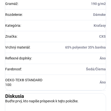
Gramáž
:
190 g/m2
Rozdelenie
:
Dámske
Kategória
:
Kraťasy
Značka
:
CXS
Vrchný materiál
:
65% polyester 35% bavlna
Reflexné doplnky
:
Áno
Farebnosť
:
Šedá/Čierna
OEKO-TEX® STANDARD
Áno
100
:
Diskusia
Buďte prvý, kto napíše príspevok k tejto položke.