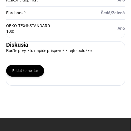
Reflexné doplnky
:
Áno
Farebnosť
:
Šedá/Zelená
OEKO-TEX® STANDARD
Áno
100
:
Diskusia
Buďte prvý, kto napíše príspevok k tejto položke.
Pridať komentár
Z
á