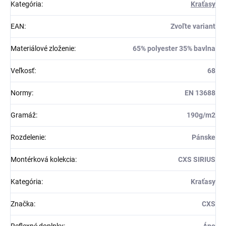
Kategória
:
Kraťasy
EAN
:
Zvoľte variant
Materiálové zloženie
:
65% polyester 35% bavlna
Veľkosť
:
68
Normy
:
EN 13688
Gramáž
:
190g/m2
Rozdelenie
:
Pánske
Montérková kolekcia
:
CXS SIRIUS
Kategória
:
Kraťasy
Značka
:
CXS