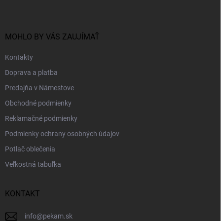
p
ä
t
i
MOHLO BY VÁS ZAUJÍMAŤ
e
Kontakty
Doprava a platba
Predajňa v Námestove
Obchodné podmienky
Reklamačné podmienky
Podmienky ochrany osobných údajov
Potlač oblečenia
Veľkostná tabuľka
KONTAKT
info
@
pekam.sk