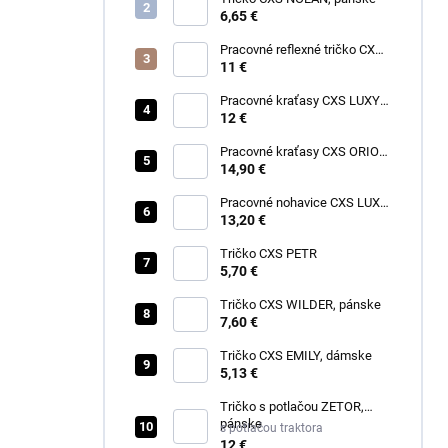
6,65 €
Pracovné reflexné tričko CXS
EXETER, pánske
11 €
Pracovné kraťasy CXS LUXY
TOMÁŠ, pánske
12 €
Pracovné kraťasy CXS ORION
DAVID, pánske
14,90 €
Pracovné nohavice CXS LUXY
JOSEF, pánske
13,20 €
Tričko CXS PETR
5,70 €
Tričko CXS WILDER, pánske
7,60 €
Tričko CXS EMILY, dámske
5,13 €
Tričko s potlačou ZETOR,
pánske
s potlačou traktora
12 €