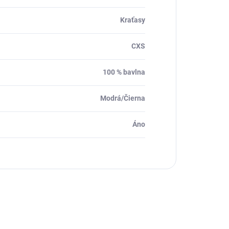
Kraťasy
CXS
100 % bavlna
Modrá/Čierna
Áno