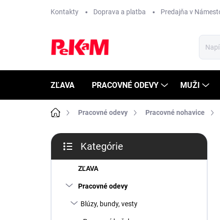
Prejsť
Kontakty
Doprava a platba
Predajňa v Námest
na
obsah
ZĽAVA
PRACOVNÉ ODEVY
MUŽI
Domov
Pracovné odevy
Pracovné nohavice
B
Kategórie
o
Preskočiť
č
kategórie
n
ZĽAVA
ý
Pracovné odevy
p
a
Blúzy, bundy, vesty
n