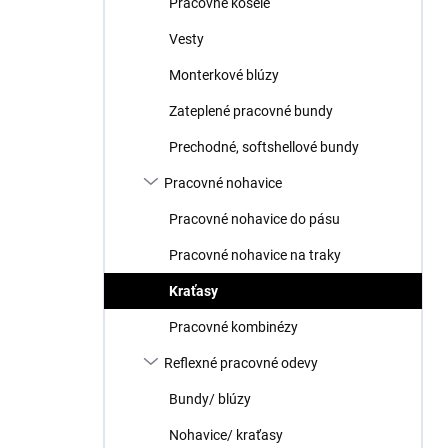
Pracovné košele
e
l
Vesty
Monterkové blúzy
Zateplené pracovné bundy
Prechodné, softshellové bundy
Pracovné nohavice
Pracovné nohavice do pásu
Pracovné nohavice na traky
Kraťasy
Pracovné kombinézy
Reflexné pracovné odevy
Bundy/ blúzy
Nohavice/ kraťasy