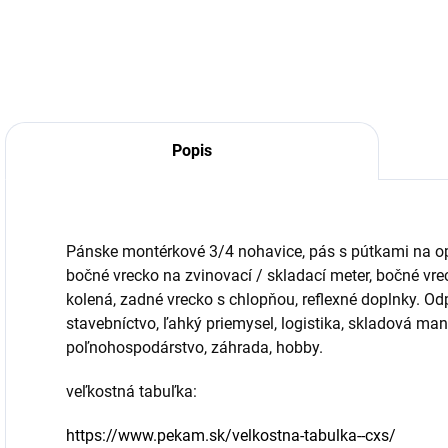
Popis
Pánske montérkové 3/4 nohavice, pás s pútkami na op
bočné vrecko na zvinovací / skladací meter, bočné vr
kolená, zadné vrecko s chlopňou, reflexné doplnky. Od
stavebníctvo, ľahký priemysel, logistika, skladová man
poľnohospodárstvo, záhrada, hobby.
veľkostná tabuľka:
https://www.pekam.sk/velkostna-tabulka--cxs/