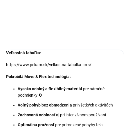
29,20 € bez DPH
24,31 € bez DPH
Detail
Detail
Veľkostná tabuľka:
https://www.pekam.sk/velkostna-tabulka--cxs/
Pokročilá Move & Flex technológia:
Vysoko odolný a flexibilný materiál
pre náročné
podmienky 🔄
Voľný pohyb bez obmedzenia
pri všetkých aktivitách
Zachovaná odolnosť
aj pri intenzívnom používaní
Optimálna pružnosť
pre prirodzené pohyby tela