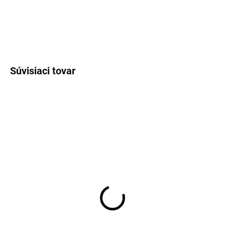
Súvisiaci tovar
SKLADOM
SKLADOM
(>5 KS)
(>5 KS)
Pracovné nohavice na
Pracovná blúza CXS
traky CXS SOLIS, pánske
SOLIS, pánske
35,91 €
29,90 €