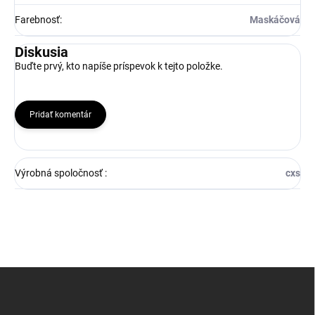
Farebnosť
:
Maskáčová
Diskusia
Buďte prvý, kto napíše príspevok k tejto položke.
Pridať komentár
Výrobná spoločnosť
:
cxs
Z
á
p