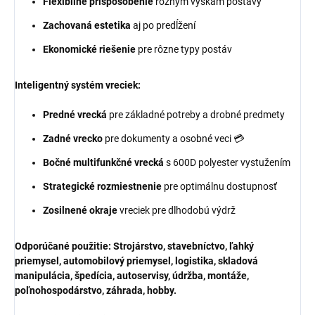
Flexibilné prispôsobenie
rôznym výškam postavy
Zachovaná estetika
aj po predĺžení
Ekonomické riešenie
pre rôzne typy postáv
Inteligentný systém vreciek:
Predné vrecká
pre základné potreby a drobné predmety
Zadné vrecko
pre dokumenty a osobné veci 💳
Bočné multifunkčné vrecká
s 600D polyester vystužením
Strategické rozmiestnenie
pre optimálnu dostupnosť
Zosilnené okraje
vreciek pre dlhodobú výdrž
Odporúčané použitie:
Strojárstvo, stavebníctvo, ľahký
priemysel, automobilový priemysel, logistika, skladová
manipulácia, špedícia, autoservisy, údržba, montáže,
poľnohospodárstvo, záhrada, hobby.