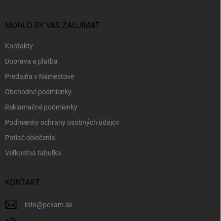
ä
t
i
MOHLO BY VÁS ZAUJÍMAŤ
e
Kontakty
Doprava a platba
Predajňa v Námestove
Obchodné podmienky
Reklamačné podmienky
Podmienky ochrany osobných údajov
Potlač oblečenia
Veľkostná tabuľka
KONTAKT
info
@
pekam.sk