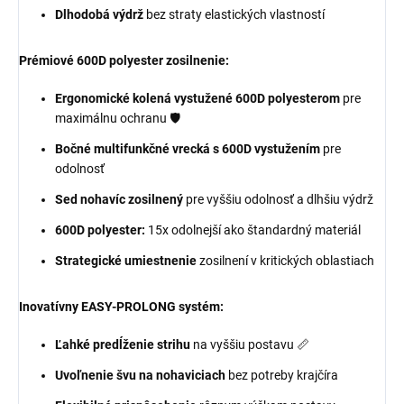
Dlhodobá výdrž
bez straty elastických vlastností
Prémiové 600D polyester zosilnenie:
Ergonomické kolená vystužené 600D polyesterom
pre
maximálnu ochranu 🛡️
Bočné multifunkčné vrecká s 600D vystužením
pre
odolnosť
Sed nohavíc zosilnený
pre vyššiu odolnosť a dlhšiu výdrž
600D polyester:
15x odolnejší ako štandardný materiál
Strategické umiestnenie
zosilnení v kritických oblastiach
Inovatívny EASY-PROLONG systém:
Ľahké predĺženie strihu
na vyššiu postavu 📏
Uvoľnenie švu na nohaviciach
bez potreby krajčíra