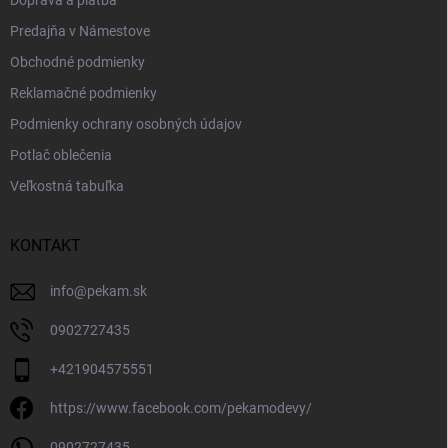
Doprava a platba
Predajňa v Námestove
Obchodné podmienky
Reklamačné podmienky
Podmienky ochrany osobných údajov
Potlač oblečenia
Veľkostná tabuľka
KONTAKT
info
@
pekam.sk
0902727435
+421904575551
https://www.facebook.com/pekamodevy/
0902727435