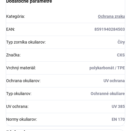
Dodatočné parametre
Kategória
:
Ochrana zraku
EAN
:
8591940284503
Typ zorníka okuliarov
:
Číry
Značka
:
CXS
Vrchný materiál
:
polykarbonát / TPE
Ochrana okuliarov
:
UV ochrana
Typ okuliarov
:
Ochranné okuliare
UV ochrana
:
UV 385
Normy okuliarov
:
EN 170