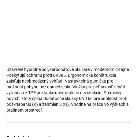
OPÝTAŤ SA
STRÁŽIŤ
Uzavreté hybridné polykarbonátové okuliare v modernom dizajne.
Poskytujú ochranu proti UV385. Ergonomická konštrukcia
zaisťuje neobmedzený výhľad. Nastaviteľná gumička pre
možnosť pohybu bez obmedzenia. Vložka pre priľnavosť k tvári
vyrobená z TPE pre ľahké umytie alebo dezinfekciu. Prémiový
povrch, ktorý spĺňa dodatočné skúšky EN 166 pre odolnosť proti
poškriabaniu (K) a zahmleniu (N). Vhodné na prácu vo výškach a
prašnom prostredí.