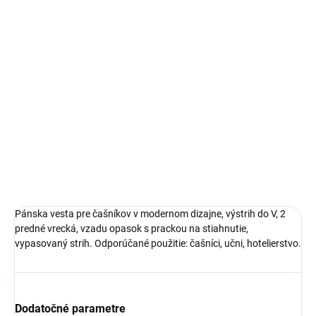
−
+
Pridať do košíka
DETAILNÉ INFORMÁCIE
OPÝTAŤ SA
STRÁŽIŤ
Pánska vesta pre čašníkov v modernom dizajne, výstrih do V, 2
predné vrecká, vzadu opasok s prackou na stiahnutie,
vypasovaný strih. Odporúčané použitie: čašníci, učni, hotelierstvo.
Dodatočné parametre