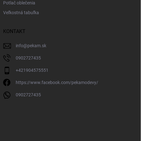
Potlač oblečenia
Veľkostná tabuľka
KONTAKT
info
@
pekam.sk
0902727435
+421904575551
https://www.facebook.com/pekamodevy/
0902727435