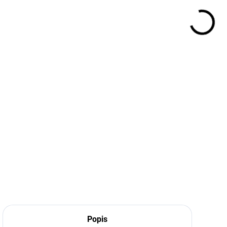
VEĽ
MÔŽ
DETA
Popis