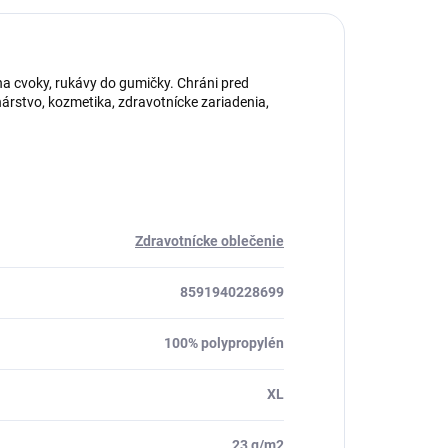
 na cvoky, rukávy do gumičky. Chráni pred
rstvo, kozmetika, zdravotnícke zariadenia,
Zdravotnícke oblečenie
8591940228699
100% polypropylén
XL
23 g/m2