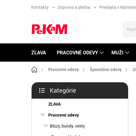
Prejsť
Kontakty
Doprava a platba
Predajňa v Námest
na
obsah
ZĽAVA
PRACOVNÉ ODEVY
MUŽI
Domov
Pracovné odevy
Špeciálne odevy
Z
B
Kategórie
o
Preskočiť
č
kategórie
n
ZĽAVA
ý
Pracovné odevy
p
a
Blúzy, bundy, vesty
n