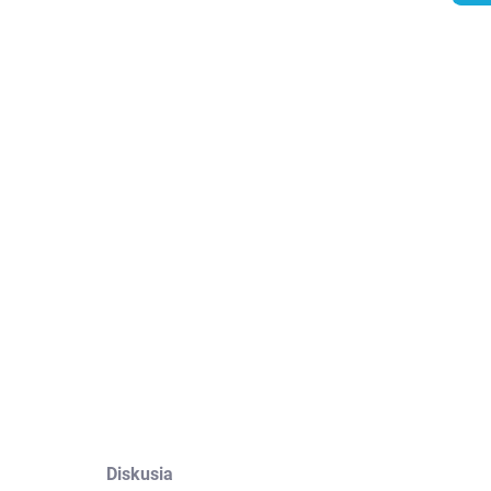
KOSŤ
EME DORUČIŤ DO:
13.8.2026
−
+
Pridať do košíka
ILNÉ INFORMÁCIE
OPÝTAŤ SA
STRÁŽIŤ
Diskusia