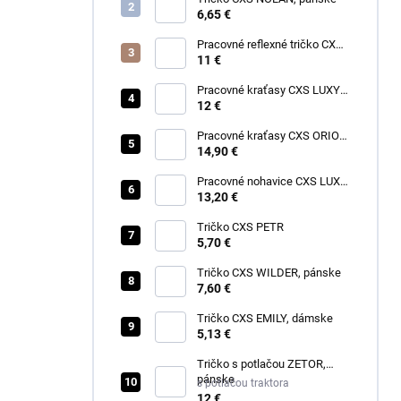
6,65 €
Pracovné reflexné tričko CXS
EXETER, pánske
11 €
Pracovné kraťasy CXS LUXY
TOMÁŠ, pánske
12 €
Pracovné kraťasy CXS ORION
DAVID, pánske
14,90 €
Pracovné nohavice CXS LUXY
JOSEF, pánske
13,20 €
Tričko CXS PETR
5,70 €
Tričko CXS WILDER, pánske
7,60 €
Tričko CXS EMILY, dámske
5,13 €
Tričko s potlačou ZETOR,
pánske
s potlačou traktora
12 €