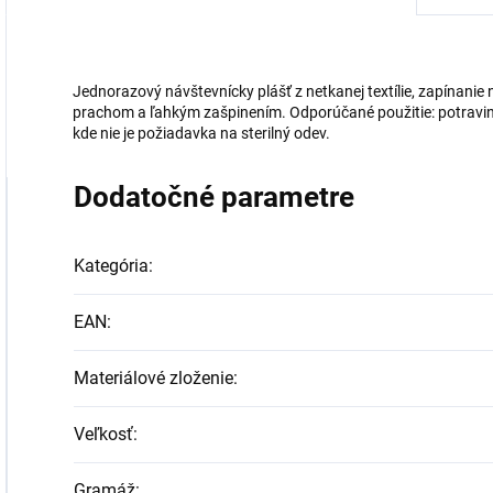
Jednorazový návštevnícky plášť z netkanej textílie, zapínanie
prachom a ľahkým zašpinením. Odporúčané použitie: potraviná
kde nie je požiadavka na sterilný odev.
Dodatočné parametre
Kategória
:
EAN
:
Materiálové zloženie
:
Veľkosť
:
Gramáž
: