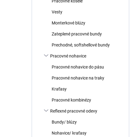
Pracovné košele
e
l
Vesty
Monterkové blúzy
Zateplené pracovné bundy
Prechodné, softshellové bundy
Pracovné nohavice
Pracovné nohavice do pásu
Pracovné nohavice na traky
Kraťasy
Pracovné kombinézy
Reflexné pracovné odevy
Bundy/ blúzy
Nohavice/ kraťasy