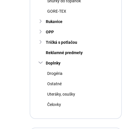
Šnúrky do topánok
GORE-TEX
Rukavice
OPP
Tričká s potlačou
Reklamné predmety
Doplnky
Drogéria
Ostatné
Uteráky, osušky
Čelovky