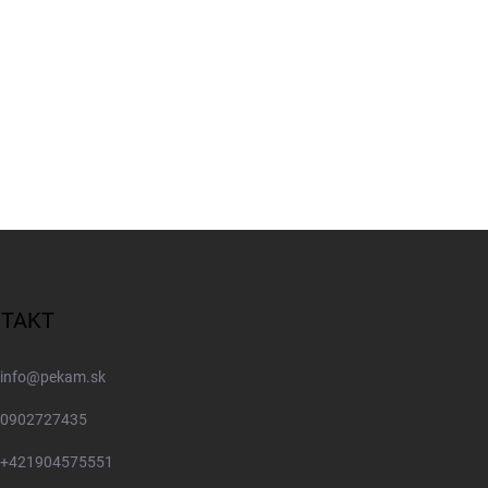
TAKT
info
@
pekam.sk
0902727435
+421904575551