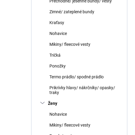
Prechodné/ jesenné bundy/ vesty
e
l
Zimné/ zateplené bundy
Kraťasy
Nohavice
Mikiny/ fleecové vesty
Tričká
Ponožky
Termo prádlo/ spodné prádlo
Prikrívky hlavy/ nákrčníky/ opasky/
traky
Ženy
Nohavice
Mikiny/ fleecové vesty