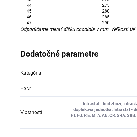
44
275
45
280
46
285
47
290
Odporúčame merať dĺžku chodidla v mm. Veľkosti UK a
Dodatočné parametre
Kategória
:
EAN
:
Intrastat - kód zboží, Intras
doplňková jednotka, Intrastat - 
Vlastnosti
:
HI, FO, P, E, M, A, AN, CR, SRA, S