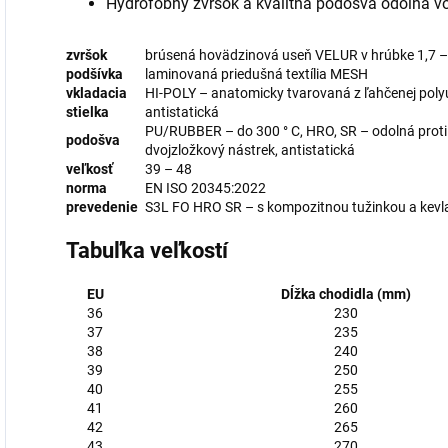
Hydrofóbny zvršok a kvalitná podošva odolná vo
zvršok
brúsená hovädzinová useň VELUR v hrúbke 1,7 
podšívka
laminovaná priedušná textília MESH
vkladacia
HI-POLY – anatomicky tvarovaná z ľahčenej polyu
stielka
antistatická
PU/RUBBER – do 300 ° C, HRO, SR – odolná proti 
podošva
dvojzložkový nástrek, antistatická
veľkosť
39 – 48
norma
EN ISO 20345:2022
prevedenie
S3L FO HRO SR – s kompozitnou tužinkou a kevl
Tabuľka veľkostí
EU
Dĺžka chodidla (mm)
36
230
37
235
38
240
39
250
40
255
41
260
42
265
43
270