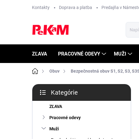
Prejsť
Kontakty
Doprava a platba
Predajňa v Námest
na
obsah
ZĽAVA
PRACOVNÉ ODEVY
MUŽI
Domov
Obuv
Bezpečnostná obuv S1, S2, S3, S3S
B
Kategórie
o
Preskočiť
č
kategórie
n
ZĽAVA
ý
Pracovné odevy
p
a
Muži
n