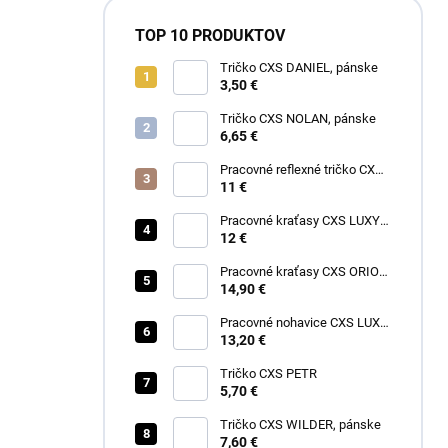
TOP 10 PRODUKTOV
Tričko CXS DANIEL, pánske
3,50 €
Tričko CXS NOLAN, pánske
6,65 €
Pracovné reflexné tričko CXS
EXETER, pánske
11 €
Pracovné kraťasy CXS LUXY
TOMÁŠ, pánske
12 €
Pracovné kraťasy CXS ORION
DAVID, pánske
14,90 €
Pracovné nohavice CXS LUXY
JOSEF, pánske
13,20 €
Tričko CXS PETR
5,70 €
Tričko CXS WILDER, pánske
7,60 €