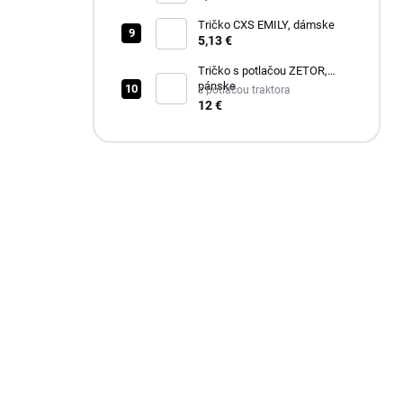
Tričko CXS EMILY, dámske
5,13 €
Tričko s potlačou ZETOR,
pánske
s potlačou traktora
12 €