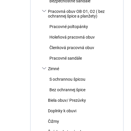
Bezpečnostné sandále
Pracovná obuv OB O1, O2 ( bez
ochrannej špice a planžety)
Pracovné poltopánky
Holeňová pracovná obuv
Členková pracovná obuv
Pracovné sandále
Zimné
S ochrannou špicou
Bez ochrannej špice
Biela obuv/ Prezúvky
Doplnky k obuvi
Čižmy