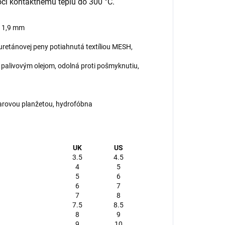
či kontaktnému teplu do 300 °C.
– 1,9 mm
retánovej peny potiahnutá textíliou MESH,
palivovým olejom, odolná proti pošmyknutiu,
arovou planžetou, hydrofóbna
UK
US
3.5
4.5
4
5
5
6
6
7
7
8
7.5
8.5
8
9
9
10