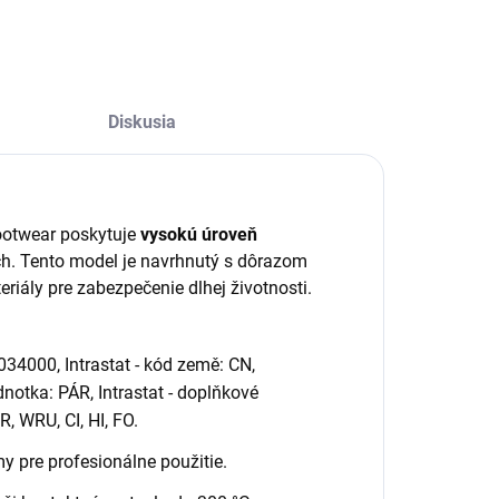
Diskusia
otwear poskytuje
vysokú úroveň
h. Tento model je navrhnutý s dôrazom
eriály pre zabezpečenie dlhej životnosti.
034000, Intrastat - kód země: CN,
ednotka: PÁR, Intrastat - doplňkové
, WRU, CI, HI, FO.
y pre profesionálne použitie.