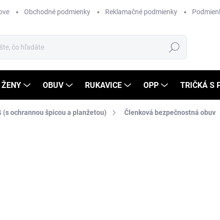
ove
Obchodné podmienky
Reklamačné podmienky
Podmienk
Hľadať
ŽENY
OBUV
RUKAVICE
OPP
TRIČKÁ S
 (s ochrannou špicou a planžetou)
Členková bezpečnostná obuv
Neohodnotené
Podrobnosti hodnotenia
ZNAČKA
-10% S KÓDOM
VMLACNO
57
46,