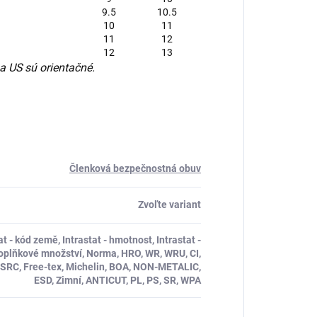
9.5
10.5
10
11
11
12
12
13
 US sú orientačné.
Členková bezpečnostná obuv
Zvoľte variant
tat - kód země, Intrastat - hmotnost, Intrastat -
doplňkové množství, Norma, HRO, WR, WRU, CI,
RB, SRC, Free-tex, Michelin, BOA, NON-METALIC,
ESD, Zimní, ANTICUT, PL, PS, SR, WPA