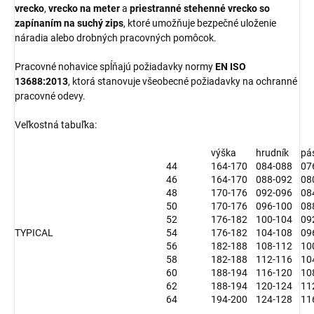
vrecko
,
vrecko na meter
a
priestranné stehenné vrecko so
zapínaním na suchý zips
, ktoré umožňuje bezpečné uloženie
náradia alebo drobných pracovných pomôcok.
Pracovné nohavice spĺňajú požiadavky normy
EN ISO
13688:2013
, ktorá stanovuje všeobecné požiadavky na ochranné
pracovné odevy.
Veľkostná tabuľka:
výška
hrudník
pá
44
164-170
084-088
07
46
164-170
088-092
08
48
170-176
092-096
08
50
170-176
096-100
08
52
176-182
100-104
09
TYPICAL
54
176-182
104-108
09
56
182-188
108-112
10
58
182-188
112-116
10
60
188-194
116-120
10
62
188-194
120-124
11
64
194-200
124-128
11