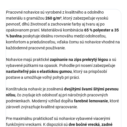
Pracovné nohavice sú vyrobené z kvalitného a odolného
materiálu s gramážou
260 g/m²
, ktorý zabezpečuje vysokú
pevnosť, dlhú životnosť a zachovanie farby aj tvaru aj po
opakovanom praní. Materiálová kombinácia
65 % polyester a 35
% bavlna
poskytuje ideálnu rovnováhu medzi odolnosťou,
komfortom a priedušnosťou, vďaka čomu sú nohavice vhodné na
každodenné pracovné používanie.
Nohavice majú praktické
zapínanie na zips prekrytý légou
a sú
vybavené pútkami na opasok. Pohodlie pri nosení zabezpečuje
nastaviteľný pás s elastickou gumou
, ktorý sa prispôsobí
postave a umožňuje voľný pohyb pri práci.
Konštrukcia nohavíc je zosilnená
dvojitými švami šitými pevnou
niťou
, čo zvyšuje ich odolnosť aj pri náročných pracovných
podmienkach. Moderný vzhľad dopĺňa
farebné lemovanie
, ktoré
zároveň zvýrazňuje kvalitné spracovanie.
Pre maximálnu praktickosť sú nohavice vybavené viacerými
funkčnými vreckami. K dispozícii sú
dve bočné vrecká
,
zadné