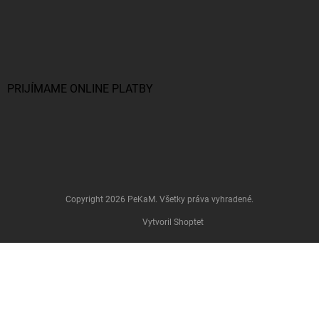
PRIJÍMAME ONLINE PLATBY
Copyright 2026
PeKaM
. Všetky práva vyhradené.
Vytvoril Shoptet