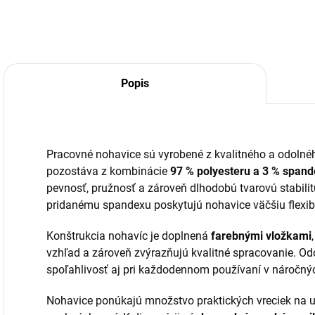
Popis
Pracovné nohavice sú vyrobené z kvalitného a odoln
pozostáva z kombinácie
97 % polyesteru a 3 % span
pevnosť, pružnosť a zároveň dlhodobú tvarovú stabil
pridanému spandexu poskytujú nohavice väčšiu flexibi
Konštrukcia nohavíc je doplnená
farebnými vložkami
vzhľad a zároveň zvýrazňujú kvalitné spracovanie. Odo
spoľahlivosť aj pri každodennom používaní v náročn
Nohavice ponúkajú množstvo praktických vreciek na 