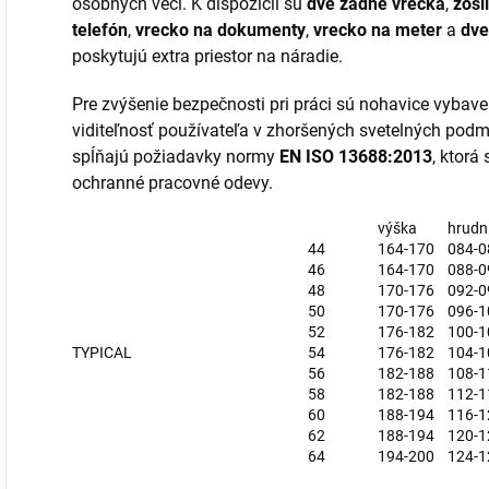
osobných vecí. K dispozícii sú
dve zadné vrecká
,
zosi
telefón
,
vrecko na dokumenty
,
vrecko na meter
a
dve
poskytujú extra priestor na náradie.
Pre zvýšenie bezpečnosti pri práci sú nohavice vybav
viditeľnosť používateľa v zhoršených svetelných pod
spĺňajú požiadavky normy
EN ISO 13688:2013
, ktorá
ochranné pracovné odevy.
výška
hrudn
44
164-170
084-0
46
164-170
088-0
48
170-176
092-0
50
170-176
096-1
52
176-182
100-1
TYPICAL
54
176-182
104-1
56
182-188
108-1
58
182-188
112-1
60
188-194
116-1
62
188-194
120-1
64
194-200
124-1