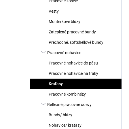
Pracovné košele
e
l
Vesty
Monterkové blúzy
Zateplené pracovné bundy
Prechodné, softshellové bundy
Pracovné nohavice
Pracovné nohavice do pásu
Pracovné nohavice na traky
Kraťasy
Pracovné kombinézy
Reflexné pracovné odevy
Bundy/ blúzy
Nohavice/ kraťasy