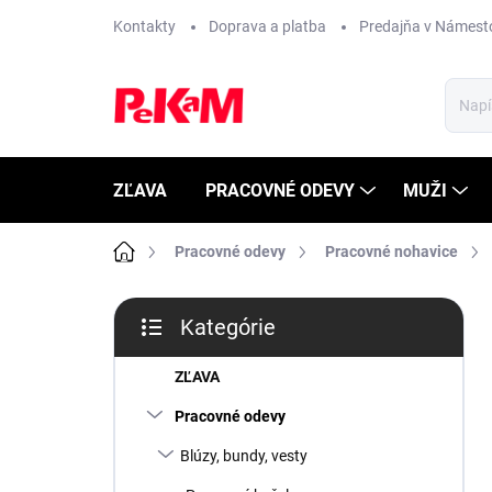
Prejsť
Kontakty
Doprava a platba
Predajňa v Námest
na
obsah
ZĽAVA
PRACOVNÉ ODEVY
MUŽI
Domov
Pracovné odevy
Pracovné nohavice
B
Kategórie
o
Preskočiť
č
kategórie
n
ZĽAVA
ý
Pracovné odevy
p
a
Blúzy, bundy, vesty
n