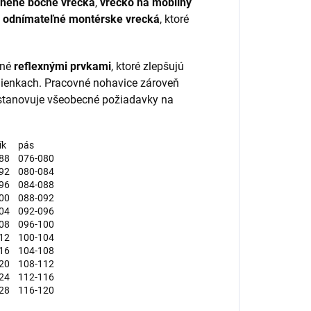
lnené bočné vrecká
,
vrecko na mobilný
 odnímateľné montérske vrecká
, ktoré
ené
reflexnými prvkami
, ktoré zlepšujú
mienkach. Pracovné nohavice zároveň
 stanovuje všeobecné požiadavky na
ík
pás
88
076-080
92
080-084
96
084-088
00
088-092
04
092-096
08
096-100
12
100-104
16
104-108
20
108-112
24
112-116
28
116-120