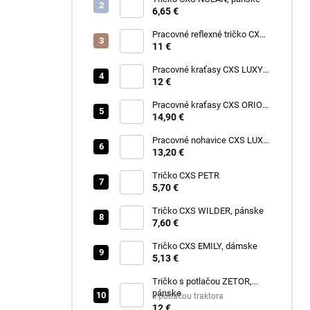
6,65 €
Pracovné reflexné tričko CXS
EXETER, pánske
11 €
Pracovné kraťasy CXS LUXY
TOMÁŠ, pánske
12 €
Pracovné kraťasy CXS ORION
DAVID, pánske
14,90 €
Pracovné nohavice CXS LUXY
JOSEF, pánske
13,20 €
Tričko CXS PETR
5,70 €
Tričko CXS WILDER, pánske
7,60 €
Tričko CXS EMILY, dámske
5,13 €
Tričko s potlačou ZETOR,
pánske
s potlačou traktora
12 €