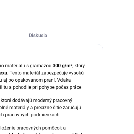
Diskusia
ého materiálu s gramážou
300 g/m²
, ktorý
dexu
. Tento materiál zabezpečuje vysokú
itu aj po opakovanom praní. Vďaka
litu a pohodlie pri pohybe počas práce.
, ktoré dodávajú moderný pracovný
lné materiály a precízne šitie zaručujú
ých pracovných podmienkach.
uloženie pracovných pomôcok a