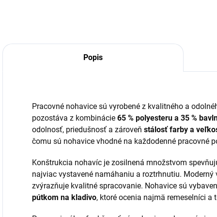
Popis
Pracovné nohavice sú vyrobené z kvalitného a odoln
pozostáva z kombinácie
65 % polyesteru a 35 % bavl
odolnosť, priedušnosť a zároveň
stálosť farby a veľk
čomu sú nohavice vhodné na každodenné pracovné po
Konštrukcia nohavíc je zosilnená množstvom spevňujú
najviac vystavené namáhaniu a roztrhnutiu. Moderný
zvýrazňuje kvalitné spracovanie. Nohavice sú vybave
pútkom na kladivo
, ktoré ocenia najmä remeselníci a t