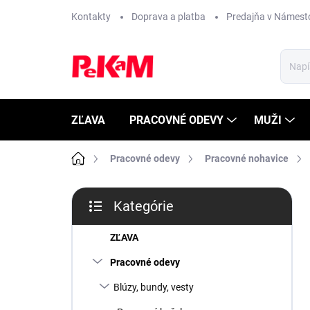
Prejsť
Kontakty
Doprava a platba
Predajňa v Námest
na
obsah
ZĽAVA
PRACOVNÉ ODEVY
MUŽI
Domov
Pracovné odevy
Pracovné nohavice
B
Kategórie
o
Preskočiť
č
kategórie
n
ZĽAVA
ý
Pracovné odevy
p
a
Blúzy, bundy, vesty
n