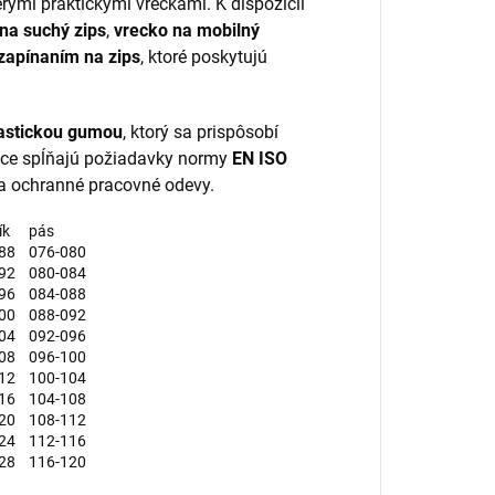
ými praktickými vreckami. K dispozícii
na suchý zips
,
vrecko na mobilný
zapínaním na zips
, ktoré poskytujú
lastickou gumou
, ktorý sa prispôsobí
ice spĺňajú požiadavky normy
EN ISO
na ochranné pracovné odevy.
ík
pás
88
076-080
92
080-084
96
084-088
00
088-092
04
092-096
08
096-100
12
100-104
16
104-108
20
108-112
24
112-116
28
116-120