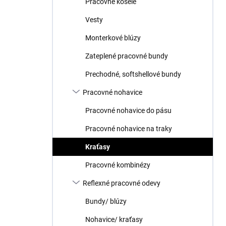
Pracovné košele
e
l
Vesty
Monterkové blúzy
Zateplené pracovné bundy
Prechodné, softshellové bundy
Pracovné nohavice
Pracovné nohavice do pásu
Pracovné nohavice na traky
Kraťasy
Pracovné kombinézy
Reflexné pracovné odevy
Bundy/ blúzy
Nohavice/ kraťasy