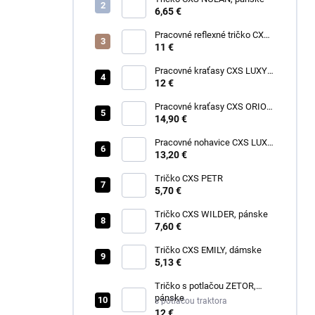
6,65 €
Pracovné reflexné tričko CXS
EXETER, pánske
11 €
Pracovné kraťasy CXS LUXY
TOMÁŠ, pánske
12 €
Pracovné kraťasy CXS ORION
DAVID, pánske
14,90 €
Pracovné nohavice CXS LUXY
JOSEF, pánske
13,20 €
Tričko CXS PETR
5,70 €
Tričko CXS WILDER, pánske
7,60 €
Tričko CXS EMILY, dámske
5,13 €
Tričko s potlačou ZETOR,
pánske
s potlačou traktora
12 €