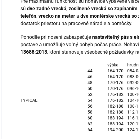
Pre maximálnu funkčnosť sú nohavice vybavené viacer
sú
dve zadné vrecká
,
zosilnené vrecká so zapínaním 
telefón
,
vrecko na meter
a
dve montérske vrecká so 
dostatok priestoru na pracovné náradie a pomôcky.
Pohodlie pri nosení zabezpečuje
nastaviteľný pás s e
postave a umožňuje voľný pohyb počas práce. Nohav
13688:2013
, ktorá stanovuje všeobecné požiadavky 
výška
hrudn
44
164-170
084-0
46
164-170
088-0
48
170-176
092-0
50
170-176
096-1
52
176-182
100-1
TYPICAL
54
176-182
104-1
56
182-188
108-1
58
182-188
112-1
60
188-194
116-1
62
188-194
120-1
64
194-200
124-1