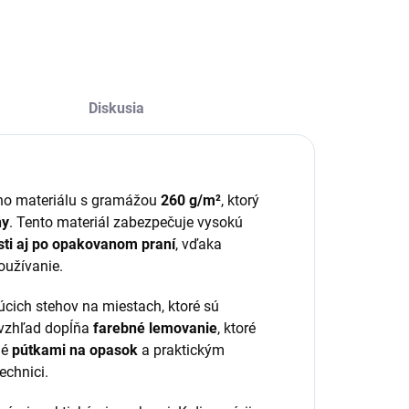
Diskusia
ého materiálu s gramážou
260 g/m²
, ktorý
ny
. Tento materiál zabezpečuje vysokú
osti aj po opakovanom praní
, vďaka
užívanie.
cich stehov na miestach, ktoré sú
 vzhľad dopĺňa
farebné lemovanie
, ktoré
né
pútkami na opasok
a praktickým
echnici.