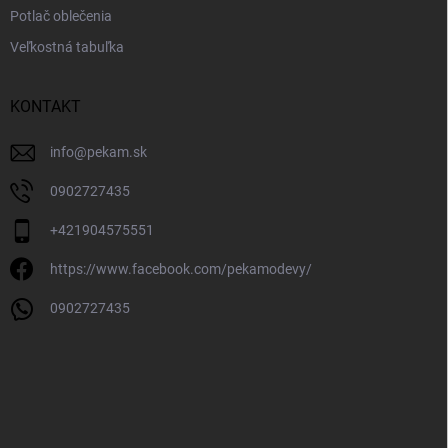
Potlač oblečenia
Veľkostná tabuľka
KONTAKT
info
@
pekam.sk
0902727435
+421904575551
https://www.facebook.com/pekamodevy/
0902727435