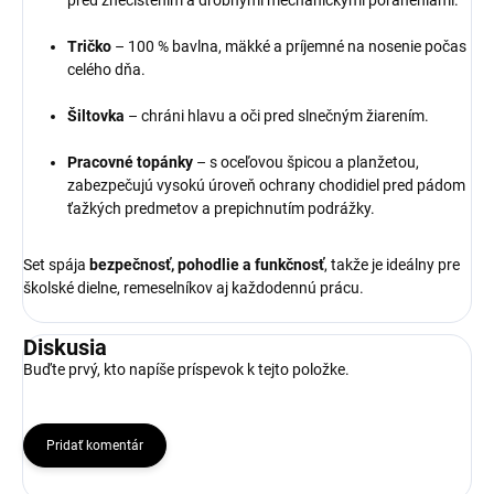
pred znečistením a drobnými mechanickými poraneniami.
Tričko
– 100 % bavlna, mäkké a príjemné na nosenie počas
celého dňa.
Šiltovka
– chráni hlavu a oči pred slnečným žiarením.
Pracovné topánky
– s oceľovou špicou a planžetou,
zabezpečujú vysokú úroveň ochrany chodidiel pred pádom
ťažkých predmetov a prepichnutím podrážky.
Set spája
bezpečnosť, pohodlie a funkčnosť
, takže je ideálny pre
školské dielne, remeselníkov aj každodennú prácu.
Diskusia
Buďte prvý, kto napíše príspevok k tejto položke.
Pridať komentár