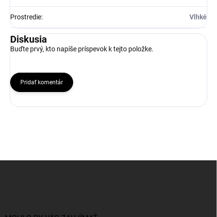
Prostredie
:
Vlhké
Diskusia
Buďte prvý, kto napíše príspevok k tejto položke.
Pridať komentár
Z
á
p
ä
t