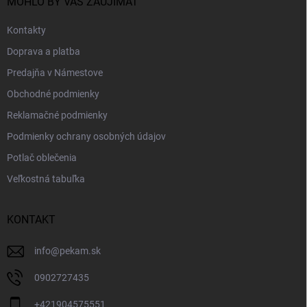
i
MOHLO BY VÁS ZAUJÍMAŤ
e
Kontakty
Doprava a platba
Predajňa v Námestove
Obchodné podmienky
Reklamačné podmienky
Podmienky ochrany osobných údajov
Potlač oblečenia
Veľkostná tabuľka
KONTAKT
info
@
pekam.sk
0902727435
+421904575551