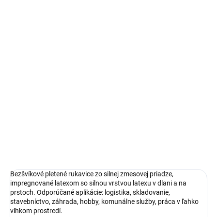
MÔŽEME DORUČIŤ DO:
ZVOĽTE VARIANT
−
+
Pridať do košíka
DETAILNÉ INFORMÁCIE
OPÝTAŤ SA
STRÁŽIŤ
Bezšvíkové pletené rukavice zo silnej zmesovej priadze,
impregnované latexom so silnou vrstvou latexu v dlani a na
prstoch. Odporúčané aplikácie: logistika, skladovanie,
stavebníctvo, záhrada, hobby, komunálne služby, práca v ľahko
vlhkom prostredí.