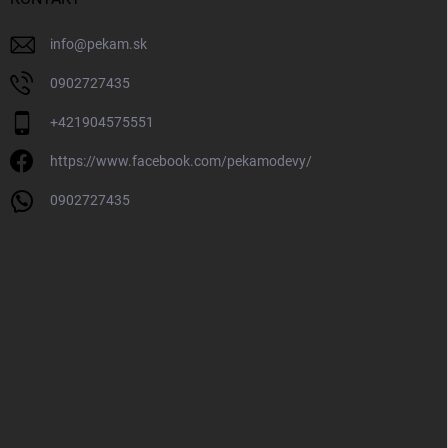
info
@
pekam.sk
0902727435
+421904575551
https://www.facebook.com/pekamodevy/
0902727435