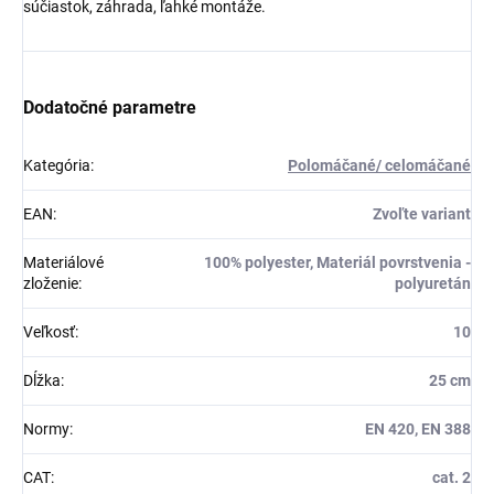
súčiastok, záhrada, ľahké montáže.
Dodatočné parametre
Kategória
:
Polomáčané/ celomáčané
EAN
:
Zvoľte variant
Materiálové
100% polyester, Materiál povrstvenia -
zloženie
:
polyuretán
Veľkosť
:
10
Dĺžka
:
25 cm
Normy
:
EN 420, EN 388
CAT
:
cat. 2