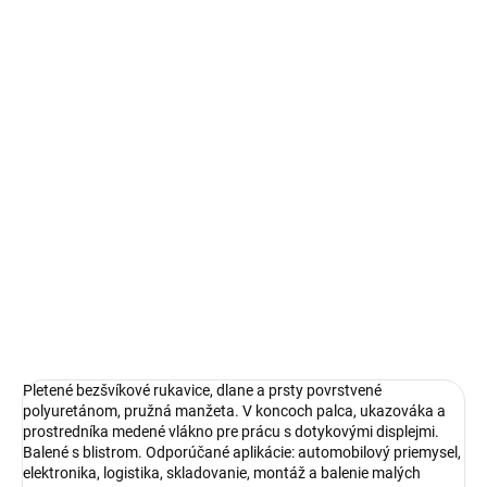
MÔŽEME DORUČIŤ DO:
ZVOĽTE VARIANT
−
+
Pridať do košíka
DETAILNÉ INFORMÁCIE
OPÝTAŤ SA
STRÁŽIŤ
Pletené bezšvíkové rukavice, dlane a prsty povrstvené
polyuretánom, pružná manžeta. V koncoch palca, ukazováka a
prostredníka medené vlákno pre prácu s dotykovými displejmi.
Balené s blistrom. Odporúčané aplikácie: automobilový priemysel,
elektronika, logistika, skladovanie, montáž a balenie malých