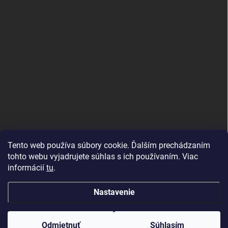
PRIJÍMAME ONLINE PLATBY
Tento web používa súbory cookie. Ďalším prechádzaním
tohto webu vyjadrujete súhlas s ich používaním. Viac
informácií
tu
.
Nastavenie
Copyright 2026
PeKaM
. Všetky práva vyhradené.
Odmietnuť
Súhlasím