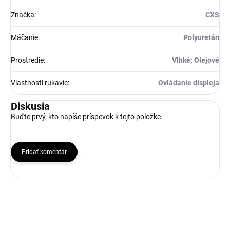
Značka
:
CXS
Máčanie
:
Polyuretán
Prostredie
:
Vlhké; Olejové
Vlastnosti rukavíc
:
Ovládanie displeja
Diskusia
Buďte prvý, kto napíše príspevok k tejto položke.
Pridať komentár