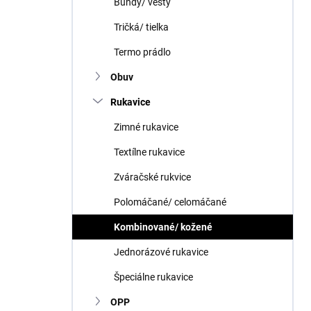
Bundy/ vesty
Tričká/ tielka
Termo prádlo
Obuv
Rukavice
Zimné rukavice
Textílne rukavice
Zváračské rukvice
Polomáčané/ celomáčané
Kombinované/ kožené
Jednorázové rukavice
Špeciálne rukavice
OPP