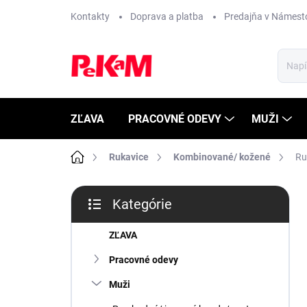
Prejsť
Kontakty
Doprava a platba
Predajňa v Námest
na
obsah
ZĽAVA
PRACOVNÉ ODEVY
MUŽI
Domov
Rukavice
Kombinované/ kožené
Ru
B
Kategórie
o
Preskočiť
č
kategórie
n
ZĽAVA
ý
Pracovné odevy
p
a
Muži
n