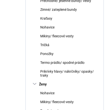
Prechodné/ jesenné bundy/ vesty
e
l
Zimné/ zateplené bundy
Kraťasy
Nohavice
Mikiny/ fleecové vesty
Tričká
Ponožky
Termo prádlo/ spodné prádlo
Prikrívky hlavy/ nákrčníky/ opasky/
traky
Ženy
Nohavice
Mikiny/ fleecové vesty