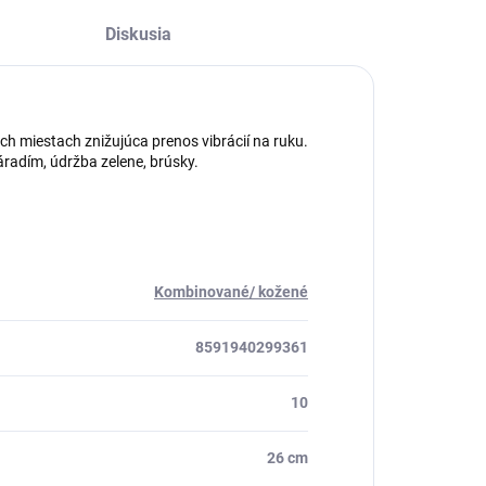
Diskusia
 miestach znižujúca prenos vibrácií na ruku.
áradím, údržba zelene, brúsky.
Kombinované/ kožené
8591940299361
10
26 cm