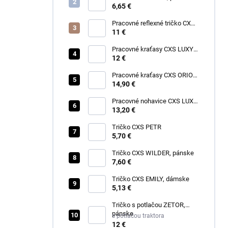
6,65 €
Pracovné reflexné tričko CXS
EXETER, pánske
11 €
Pracovné kraťasy CXS LUXY
TOMÁŠ, pánske
12 €
Pracovné kraťasy CXS ORION
DAVID, pánske
14,90 €
Pracovné nohavice CXS LUXY
JOSEF, pánske
13,20 €
Tričko CXS PETR
5,70 €
Tričko CXS WILDER, pánske
7,60 €
Tričko CXS EMILY, dámske
5,13 €
Tričko s potlačou ZETOR,
pánske
s potlačou traktora
12 €