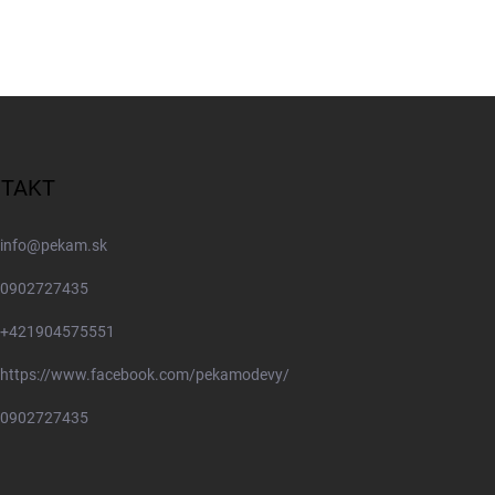
TAKT
info
@
pekam.sk
0902727435
+421904575551
https://www.facebook.com/pekamodevy/
0902727435