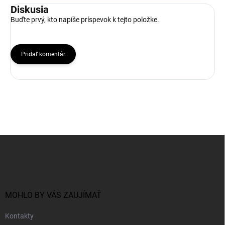
Diskusia
Buďte prvý, kto napíše príspevok k tejto položke.
Pridať komentár
Z
á
p
ä
t
i
MOHLO BY VÁS ZAUJÍMAŤ
e
Kontakty