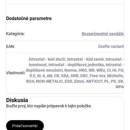
Dodatočné parametre
Kategória
:
Bezpečnostné sandále
EAN
:
Zvoľte variant
Intrastat - kód zboží, Intrastat - kód země, Intrastat -
hmotnost, Intrastat - doplňková jednotka, Intrastat -
doplňkové množství, Norma, HRO, WR, WRU, CI, HI, FO,
Vlastnosti
:
P, E, M, A, AN, CR, SRA, SRB, SRC, Free-tex, Michelin,
BOA, NON-METALIC, ESD, Zimní, ANTICUT, PL, PS, SR,
WPA
Diskusia
Buďte prvý, kto napíše príspevok k tejto položke.
Pridať komentár