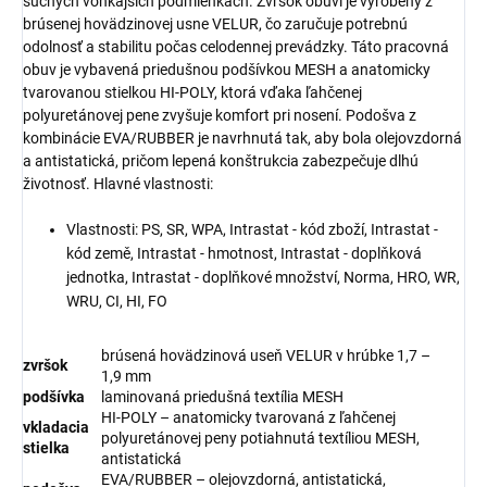
suchých vonkajších podmienkach. Zvršok obuvi je vyrobený z
brúsenej hovädzinovej usne VELUR, čo zaručuje potrebnú
odolnosť a stabilitu počas celodennej prevádzky. Táto pracovná
obuv je vybavená priedušnou podšívkou MESH a anatomicky
tvarovanou stielkou HI-POLY, ktorá vďaka ľahčenej
polyuretánovej pene zvyšuje komfort pri nosení. Podošva z
kombinácie EVA/RUBBER je navrhnutá tak, aby bola olejovzdorná
a antistatická, pričom lepená konštrukcia zabezpečuje dlhú
životnosť. Hlavné vlastnosti:
Vlastnosti: PS, SR, WPA, Intrastat - kód zboží, Intrastat -
kód země, Intrastat - hmotnost, Intrastat - doplňková
jednotka, Intrastat - doplňkové množství, Norma, HRO, WR,
WRU, CI, HI, FO
brúsená hovädzinová useň VELUR v hrúbke 1,7 –
zvršok
1,9 mm
podšívka
laminovaná priedušná textília MESH
HI-POLY – anatomicky tvarovaná z ľahčenej
vkladacia
polyuretánovej peny potiahnutá textíliou MESH,
stielka
antistatická
EVA/RUBBER – olejovzdorná, antistatická,