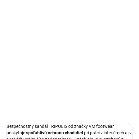
−
+
Pridať do košíka
Bezpečnostný sandál TRIPOLIS od VM footwear ponúka
spoľahlivú ochranu vďaka brúsenej usni VELUR a anatomickej
stielke. Ideálna voľba pre prácu v interiéri.
DETAILNÉ INFORMÁCIE
OPÝTAŤ SA
STRÁŽIŤ
Bezpečnostný sandál TRIPOLIS od značky VM footwear
poskytuje
spoľahlivú ochranu chodidiel
pri práci v interiéroch aj v