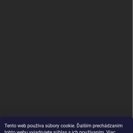
PRIJÍMAME ONLINE PLATBY
Tento web používa súbory cookie. Ďalším prechádzaním
tohto webu vyjadrujete súhlas s ich používaním. Viac