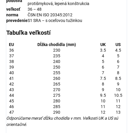
podošva
protišmyková, lepená konštrukcia
veľkosť
36 – 48
norma
ČSN EN ISO 20345:2012
prevedenie
S1 SRA – s oceľovou tužinkou
Tabuľka veľkostí
EU
Dĺžka chodidla (mm)
UK
US
36
230
3.5
4.5
37
235
4
5
38
240
5
6
39
250
6
7
40
255
7
8
41
260
7.5
8.5
42
265
8
9
43
270
9
10
44
275
9.5
10.5
45
280
10
11
46
285
11
12
47
290
12
13
Odporúčame merať dĺžku chodidla v mm. Veľkosti UK a US sú
orientačné.