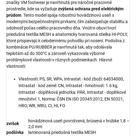
značky VM footwear je navrhnutá pre náročné pracovné
prostredie, kde sa vyžaduje
zvýšená ochrana pred elektrickým
prúdom
. Tento model spája robustnú hovädzinovú useň s
modernými bezpečnostnými prvkami, čím zabezpečuje stabilitu a
odolnosť počas celého pracovného dňa. Vnútro obuvi tvorí
priedušná textília MESH a anatomicky tvarovaná stielka HI-POLY,
ktoré prispievajú k celodennému pohodliu pri nosení. Podošva z
kombinácie PU/RUBBER je navrhnutá tak, aby odolávala
teplotám až do 300°C a zároveň vykazovala výborné
protišmykové vlastnosti v rôznych podmienkach. Hlavné
vlastnosti:
Vlastnosti: PS, SR, WPA, Intrastat - kód zboží: 64034000,
Intrastat - kód země: CN, Intrastat - hmotnost: 1.6 kg,
Intrastat - doplňková jednotka: PÁR, Intrastat - doplňkové
množství: 1, Norma: ČSN EN ISO 20345:2012, EN 50321,
HRO, WR, WRU, CI, HI, FO
hovädzinová useň povrstvená, brúsená v hrúbke 1,8 –
zvršok
2,0 mm
podšívka
laminovaná priedušná textília MESH