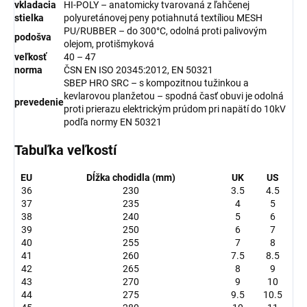
vkladacia
HI-POLY – anatomicky tvarovaná z ľahčenej
stielka
polyuretánovej peny potiahnutá textíliou MESH
PU/RUBBER – do 300°C, odolná proti palivovým
podošva
olejom, protišmyková
veľkosť
40 – 47
norma
ČSN EN ISO 20345:2012, EN 50321
SBEP HRO SRC – s kompozitnou tužinkou a
kevlarovou planžetou – spodná časť obuvi je odolná
prevedenie
proti prierazu elektrickým prúdom pri napätí do 10kV
podľa normy EN 50321
Tabuľka veľkostí
EU
Dĺžka chodidla (mm)
UK
US
36
230
3.5
4.5
37
235
4
5
38
240
5
6
39
250
6
7
40
255
7
8
41
260
7.5
8.5
42
265
8
9
43
270
9
10
44
275
9.5
10.5