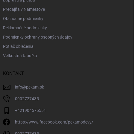
Doprava a platba
Predajňa v Námestove
Obchodné podmienky
Reklamačné podmienky
Podmienky ochrany osobných údajov
Potlač oblečenia
Veľkostná tabuľka
KONTAKT
info
@
pekam.sk
0902727435
+421904575551
https://www.facebook.com/pekamodevy/
0902727435