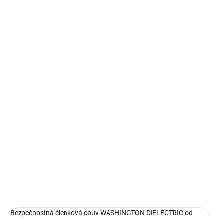
MÔŽEME DORUČIŤ DO:
ZVOĽTE VARIANT
−
+
Pridať do košíka
Bezpečnostná členková obuv WASHINGTON DIELECTRIC od VM
footwear poskytuje zvýšenú ochranu pred elektrickým prúdom.
Odolná obuv s protišmykovou podrážkou do 300°C.
DETAILNÉ INFORMÁCIE
OPÝTAŤ SA
STRÁŽIŤ
Bezpečnostná členková obuv WASHINGTON DIELECTRIC od