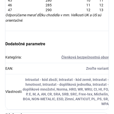
45
280
10
11
46
285
11
12
47
290
12
13
Odporúčame merať dĺžku chodidla v mm. Veľkosti UK a US sú
orientačné.
Dodatočné parametre
Kategória
:
Členková bezpečnostná obuv
EAN
:
Zvoľte variant
Intrastat - kód zboží, Intrastat - kód země, Intrastat -
hmotnost, Intrastat - doplňková jednotka, Intrastat -
doplňkové množství, Norma, HRO, WR, WRU, CI, HI, FO,
Vlastnosti
:
P, E, M, A, AN, CR, SRA, SRB, SRC, Free-tex, Michelin,
BOA, NON-METALIC, ESD, Zimní, ANTICUT, PL, PS, SR,
WPA